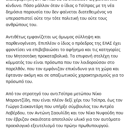
κίνδυνο. Πόσο µάλλον όταν ο ίδιος ο Τσίπρας µε τη νέα
δηµόσια παρουσία του δεν φαίνεται διατεθειµένος να
υπερασπιστεί ούτε την τότε πολιτική του ούτε τους
ανθρώπους του.
Αντιθέτως εµφανίζεται ως άµωµος σύλληψη και
παρθενογένεση. Επιπλέον ο ίδιος ο πρόεδρος της ΕΛΑΣ έχει
φροντίσει να επιβεβαιώσει το αφήγηµα και τις κατηγορίες
του Μητσοτάκη προκαταβολικά. Τα επιφανή στελέχη του
κόµµατός του είναι πρόσωπα που τον λοιδορούσαν στο
παρελθόν, που τον εµφάνιζαν επικίνδυνο για τη χώρα και
έφταναν ακόµη και σε απαξιωτικούς χαρακτηρισµούς για το
πρόσωπό του.
Από τον στρατηγό του αντιΤσίπρα µετώπου Νίκο
Μαραντζίδη, που είναι πλέον δεξί χέρι του Τσίπρα, έως τον
Γιώργο Σιακαντάρη που υπήρξε σύµβουλος του Αντρέα
Λοβέρδου, τον Αντώνη Σαουλίδη και τον Νίκο Νυφούδη που
τον έβριζαν σκαιότατα αποτελούν υλικό για τον αυτόµατο
προεκλογικό εξευτελισµό του πρώην πρωθυπουργού.