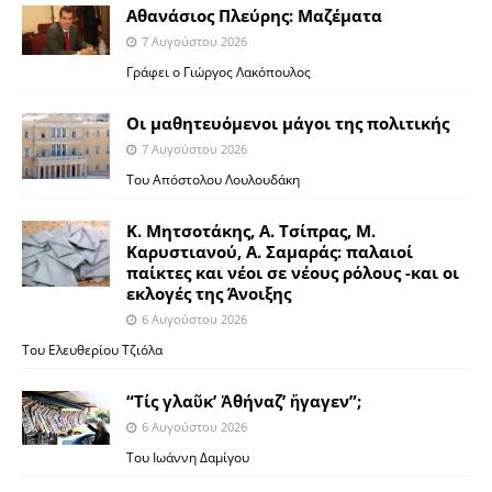
Αθανάσιος Πλεύρης: Μαζέματα
7 Αυγούστου 2026
Γράφει ο Γιώργος Λακόπουλος
Οι μαθητευόμενοι μάγοι της πολιτικής
7 Αυγούστου 2026
Του Απόστολου Λουλουδάκη
Κ. Μητσοτάκης, Α. Τσίπρας, Μ.
Καρυστιανού, Α. Σαμαράς: παλαιοί
παίκτες και νέοι σε νέους ρόλους -και οι
εκλογές της Άνοιξης
6 Αυγούστου 2026
Του Ελευθερίου Τζιόλα
“Τίς γλαῦκ’ Ἀθήναζ’ ἤγαγεν”;
6 Αυγούστου 2026
Του Ιωάννη Δαμίγου