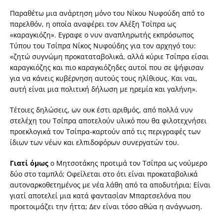
Παραθέτω µια ανάρτηση µόνο του Νίκου Νυφούδη από το
παρελθόν, η οποία αναφέρει τον Αλέξη Τσίπρα ως
«καραγκιόζη». Εγραφε ο νυν αναπληρωτής εκπρόσωπος
Τύπου του Τσίπρα Νίκος Νυφούδης για τον αρχηγό του:
«ζητώ συγνώµη προκαταταβολικά, αλλά κύριε Τσίπρα είσαι
καραγκιόζης και πιο καραγκιόζηδες αυτοί που σε ψήφισαν
για να κάνεις κυβέρνηση αυτούς τους ηλίθιους. Και ναι,
αυτή είναι µια πολιτική δήλωση µε ηρεµία και γαλήνη».
Τέτοιες δηλώσεις, ων ουκ έστι αριθµός, από πολλά νυν
στελέχη του Τσίπρα αποτελούν υλικό που θα φιλοτεχνήσει
προεκλογικά τον Τσίπρα-καρτούν από τις περιγραφές των
ίδιων των νέων και ελπιδοφόρων συνεργατών του.
Γιατί όμως
ο Μητσοτάκης προτιµά τον Τσίπρα ως νούµερο
δύο στο ταµπλό; Οφείλεται στο ότι είναι προκαταβολικά
αυτοναρκοθετηµένος µε νέα λάθη από τα αποδυτήρια; Είναι
γιατί αποτελεί µια κατά φαντασίαν Μπαρτσελόνα που
προετοιµάζει την ήττα; ∆εν είναι τόσο αθώα η ανάγνωση.