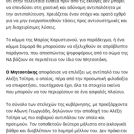
ότι στην τελευταία ευθεία πριν από τις εκλογές δεν µπορεί
να επενδύσει στη χαοτική και αδύναµη αντιπαλότητα µε
την αντιπολίτευση. Χρειάζεται έναν στόχο και ορατό εχθρό
για να µην ενεργοποιηθούν τάσεις προς αντισυστηµικές και
µη διαχειρίσιµες λύσεις.
Το κόµµα της Μαρίας Καρυστιανού, για παράδειγµα, ή ένα
κόµµα Σαµαρά θα µπορούσαν να εξελιχθούν σε απρόβλεπτο
παράγοντα, που αποσπώντας ψηφοφόρους από το σώµα της
Ν∆ βάζουν σε περιπέτεια τον ίδιο τον Μητσοτάκη.
Ο Μητσοτάκης
αποφάσισε να επιλέξει ως αντίπαλό του τον
Αλέξη Τσίπρα, ο οποίος, πέρα από την προσωπική φιλοδοξία
να επικρατήσει, ταυτόχρονα έχει όλα τα στοιχεία εκείνα
που µπορούν να τον περιορίσουν σε ένα ασφαλές πλαίσιο.
Το σύνολο των στελεχών της κυβέρνησης, µε προεξάρχοντα
τον Αδωνη Γεωργιάδη, δηλώνουν την αποδοχή του Αλέξη
Τσίπρα ως πιο σοβαρού αντιπάλου τον οποίο και
προτιµούν. Τον τοποθετούν δεύτερο µάλιστα στο (εκλογικό)
βάθρο και διαβλέπουν το λαµπρό µέλλον του. ∆εν πρόκειται