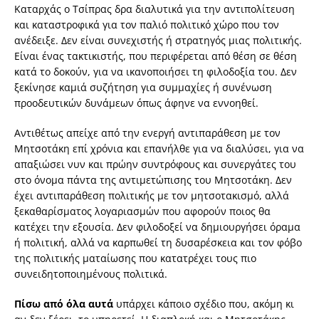
Καταρχάς ο Τσίπρας δρα διαλυτικά για την αντιπολίτευση
και καταστροφικά για τον παλιό πολιτικό χώρο που τον
ανέδειξε. ∆εν είναι συνεχιστής ή στρατηγός µιας πολιτικής.
Είναι ένας τακτικιστής, που περιφέρεται από θέση σε θέση
κατά το δοκούν, για να ικανοποιήσει τη φιλοδοξία του. ∆εν
ξεκίνησε καµιά συζήτηση για συµµαχίες ή συνένωση
προοδευτικών δυνάµεων όπως άφηνε να εννοηθεί.
Αντιθέτως απείχε από την ενεργή αντιπαράθεση µε τον
Μητσοτάκη επί χρόνια και επανήλθε για να διαλύσει, για να
απαξιώσει νυν και πρώην συντρόφους και συνεργάτες του
στο όνοµα πάντα της αντιµετώπισης του Μητσοτάκη. ∆εν
έχει αντιπαράθεση πολιτικής µε τον µητσοτακισµό, αλλά
ξεκαθαρίσµατος λογαριασµών που αφορούν ποιος θα
κατέχει την εξουσία. ∆εν φιλοδοξεί να δηµιουργήσει όραµα
ή πολιτική, αλλά να καρπωθεί τη δυσαρέσκεια και τον φόβο
της πολιτικής µαταίωσης που κατατρέχει τους πιο
συνειδητοποιηµένους πολιτικά.
Πίσω από όλα αυτά
υπάρχει κάποιο σχέδιο που, ακόµη κι