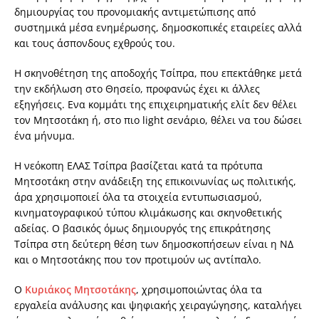
δηµιουργίας του προνοµιακής αντιµετώπισης από
συστηµικά µέσα ενηµέρωσης, δηµοσκοπικές εταιρείες αλλά
και τους άσπονδους εχθρούς του.
Η σκηνοθέτηση της αποδοχής Τσίπρα, που επεκτάθηκε µετά
την εκδήλωση στο Θησείο, προφανώς έχει κι άλλες
εξηγήσεις. Ενα κοµµάτι της επιχειρηµατικής ελίτ δεν θέλει
τον Μητσοτάκη ή, στο πιο light σενάριο, θέλει να του δώσει
ένα µήνυµα.
Η νεόκοπη ΕΛΑΣ Τσίπρα βασίζεται κατά τα πρότυπα
Μητσοτάκη στην ανάδειξη της επικοινωνίας ως πολιτικής,
άρα χρησιµοποιεί όλα τα στοιχεία εντυπωσιασµού,
κινηµατογραφικού τύπου κλιµάκωσης και σκηνοθετικής
αδείας. Ο βασικός όµως δηµιουργός της επικράτησης
Τσίπρα στη δεύτερη θέση των δηµοσκοπήσεων είναι η Ν∆
και ο Μητσοτάκης που τον προτιµούν ως αντίπαλο.
Ο
Κυριάκος Μητσοτάκης
, χρησιµοποιώντας όλα τα
εργαλεία ανάλυσης και ψηφιακής χειραγώγησης, καταλήγει