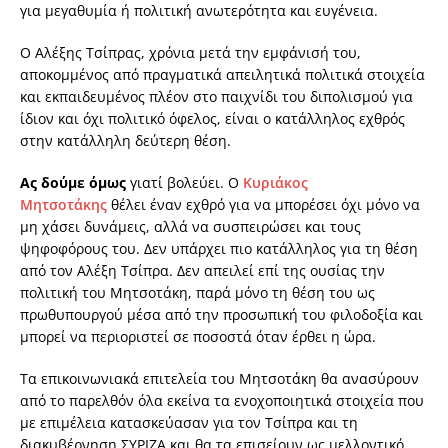
για µεγαθυµία ή πολιτική ανωτερότητα και ευγένεια.
Ο Αλέξης Τσίπρας, χρόνια µετά την εµφάνισή του,
αποκοµµένος από πραγµατικά απειλητικά πολιτικά στοιχεία
και εκπαιδευµένος πλέον στο παιχνίδι του διπολισµού για
ίδιον και όχι πολιτικό όφελος, είναι ο κατάλληλος εχθρός
στην κατάλληλη δεύτερη θέση.
Ας δούµε όµως
γιατί βολεύει. Ο
Κυριάκος
Μητσοτάκης
θέλει έναν εχθρό για να µπορέσει όχι µόνο να
µη χάσει δυνάµεις, αλλά να συσπειρώσει και τους
ψηφοφόρους του. ∆εν υπάρχει πιο κατάλληλος για τη θέση
από τον Αλέξη Τσίπρα. ∆εν απειλεί επί της ουσίας την
πολιτική του Μητσοτάκη, παρά µόνο τη θέση του ως
πρωθυπουργού µέσα από την προσωπική του φιλοδοξία και
µπορεί να περιοριστεί σε ποσοστά όταν έρθει η ώρα.
Τα επικοινωνιακά επιτελεία του Μητσοτάκη θα ανασύρουν
από το παρελθόν όλα εκείνα τα ενοχοποιητικά στοιχεία που
µε επιµέλεια κατασκεύασαν για τον Τσίπρα και τη
διακυβέρνηση ΣΥΡΙΖΑ και θα τα επισείουν ως µελλοντικό