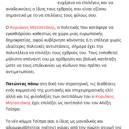
ευχέρεια να επιλέγεις και να
αναδεικνύεις ο ίδιος τους εχθρούς σου είναι εξίσου
σηµαντικό µε το να επιλέγεις τους φίλους σου.
Ο
Κυριάκος Μητσοτάκης
, ο πολιτικός που κατάφερε να
εγκαθιδρύσει καθεστώς σε χώρα µιας ευρωπαϊκής
δηµοκρατίας, αφού κυβέρνησε κάνοντας ό,τι επέλεγε χωρίς
ιδιαίτερες πολιτικές αντιστάσεις, σήµερα έχει την
πολυτέλεια να επιλέξει τους εχθρούς του. Τους τοποθετεί
µάλιστα απέναντί του µε αρίθµηση και βολική κατάταξη
ώστε να τους επιδεικνύει ως κίνδυνο που πρέπει να
αντιµετωπίσει.
Πατώντας πάνω
στη δική του στρατηγική, τις διαθέσεις
ενός κοµµατιού της µιντιακής και επιχειρηµατικής ελίτ
αλλά και τις φιλοδοξίες των αντιπάλων του ο
Κυριάκος
Μητσοτάκης
έχει επιλέξει ως αντίπαλό του τον Αλέξη
Τσίπρα.
Το νέο κόµµα Τσίπρα (και ο ίδιος ως µοναδικός και
αδιαµφισβήτητος ηγέτης) χαίρει από την πρώτη στιγµή της