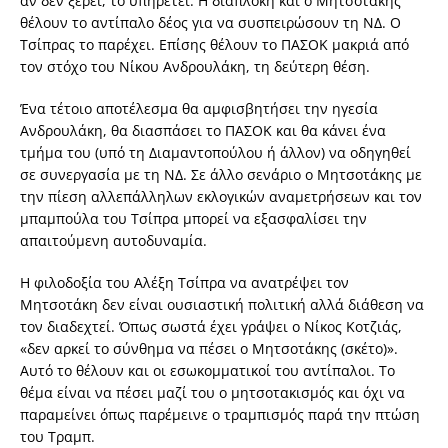
αν δεν ξέρει, το υπηρετεί. Η διαπλοκή και ο Μητσοτάκης
θέλουν το αντίπαλο δέος για να συσπειρώσουν τη Ν∆. Ο
Τσίπρας το παρέχει. Επίσης θέλουν το ΠΑΣΟΚ µακριά από
τον στόχο του Νίκου Ανδρουλάκη, τη δεύτερη θέση.
Ένα τέτοιο αποτέλεσµα θα αµφισβητήσει την ηγεσία
Ανδρουλάκη, θα διασπάσει το ΠΑΣΟΚ και θα κάνει ένα
τµήµα του (υπό τη ∆ιαµαντοπούλου ή άλλον) να οδηγηθεί
σε συνεργασία µε τη Ν∆. Σε άλλο σενάριο ο Μητσοτάκης µε
την πίεση αλλεπάλληλων εκλογικών αναµετρήσεων και τον
µπαµπούλα του Τσίπρα µπορεί να εξασφαλίσει την
απαιτούµενη αυτοδυναµία.
Η φιλοδοξία του Αλέξη Τσίπρα να ανατρέψει τον
Μητσοτάκη δεν είναι ουσιαστική πολιτική αλλά διάθεση να
τον διαδεχτεί. Όπως σωστά έχει γράψει ο Νίκος Κοτζιάς,
«δεν αρκεί το σύνθηµα να πέσει ο Μητσοτάκης (σκέτο)».
Αυτό το θέλουν και οι εσωκοµµατικοί του αντίπαλοι. Το
θέµα είναι να πέσει µαζί του ο µητσοτακισµός και όχι να
παραµείνει όπως παρέµεινε ο τραµπισµός παρά την πτώση
του Τραµπ.