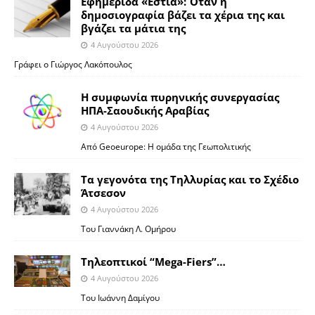
Εφημερίδα «Εστία»: Όταν η
δημοσιογραφία βάζει τα χέρια της και
βγάζει τα μάτια της
4 Αυγούστου 2026
Γράφει ο Γιώργος Λακόπουλος
Η συμφωνία πυρηνικής συνεργασίας
ΗΠΑ-Σαουδικής Αραβίας
4 Αυγούστου 2026
Από Geoeurope: H ομάδα της Γεωπολιτικής
Τα γεγονότα της Τηλλυρίας και το Σχέδιο
Άτσεσον
4 Αυγούστου 2026
Toυ Γιαννάκη Λ. Ομήρου
Tηλεοπτικοί “Mega-Fiers”…
4 Αυγούστου 2026
Toυ Ιωάννη Δαμίγου