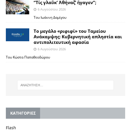
“Τίς γλαῦκ’ Ἀθήναζ’ ἤγαγεν”;
6 Αυγούστου 2026
Του Ιωάννη Δαμίγου
Το μεγάλο «ριφιφί» του Ταμείου
Ανάκαμψης: Κυβερνητική απληστία και
αντιπολιτευτική αφασία
6 Αυγούστου 2026
Του Κώστα Παπαθεοδώρου
KΑΤΗΓΟΡΙΕΣ
Flash