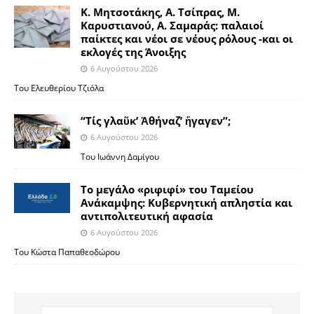
Κ. Μητσοτάκης, Α. Τσίπρας, Μ.
Καρυστιανού, Α. Σαμαράς: παλαιοί
παίκτες και νέοι σε νέους ρόλους -και οι
εκλογές της Άνοιξης
6 Αυγούστου 2026
Του Ελευθερίου Τζιόλα
“Τίς γλαῦκ’ Ἀθήναζ’ ἤγαγεν”;
6 Αυγούστου 2026
Του Ιωάννη Δαμίγου
Το μεγάλο «ριφιφί» του Ταμείου
Ανάκαμψης: Κυβερνητική απληστία και
αντιπολιτευτική αφασία
6 Αυγούστου 2026
Του Κώστα Παπαθεοδώρου