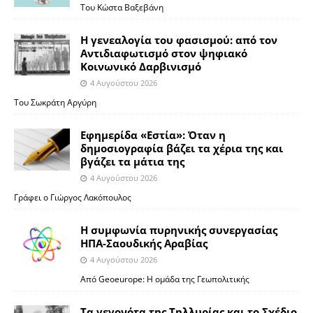
Του Κώστα Βαξεβάνη
Η γενεαλογία του φασισμού: από τον
Αντιδιαφωτισμό στον ψηφιακό
Κοινωνικό Δαρβινισμό
4 Αυγούστου 2026
Του Σωκράτη Αργύρη
Εφημερίδα «Εστία»: Όταν η
δημοσιογραφία βάζει τα χέρια της και
βγάζει τα μάτια της
4 Αυγούστου 2026
Γράφει ο Γιώργος Λακόπουλος
Η συμφωνία πυρηνικής συνεργασίας
ΗΠΑ-Σαουδικής Αραβίας
4 Αυγούστου 2026
Από Geoeurope: H ομάδα της Γεωπολιτικής
Τα γεγονότα της Τηλλυρίας και το Σχέδιο