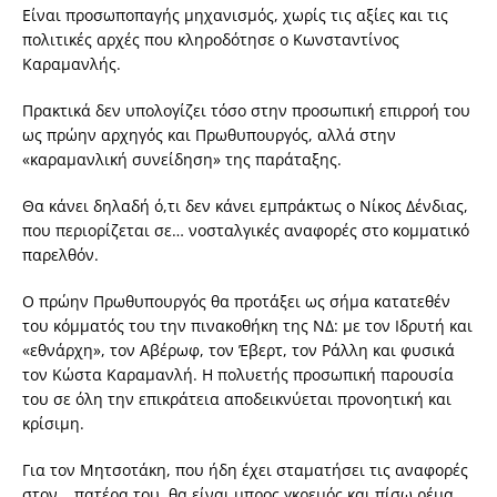
Είναι προσωποπαγής μηχανισμός, χωρίς τις αξίες και τις
πολιτικές αρχές που κληροδότησε ο Κωνσταντίνος
Καραμανλής.
Πρακτικά δεν υπολογίζει τόσο στην προσωπική επιρροή του
ως πρώην αρχηγός και Πρωθυπουργός, αλλά στην
«καραμανλική συνείδηση» της παράταξης.
Θα κάνει δηλαδή ό,τι δεν κάνει εμπράκτως ο Νίκος Δένδιας,
που περιορίζεται σε… νοσταλγικές αναφορές στο κομματικό
παρελθόν.
Ο πρώην Πρωθυπουργός θα προτάξει ως σήμα κατατεθέν
του κόμματός του την πινακοθήκη της ΝΔ: με τον Ιδρυτή και
«εθνάρχη», τον Αβέρωφ, τον Έβερτ, τον Ράλλη και φυσικά
τον Κώστα Καραμανλή. Η πολυετής προσωπική παρουσία
του σε όλη την επικράτεια αποδεικνύεται προνοητική και
κρίσιμη.
Για τον Μητσοτάκη, που ήδη έχει σταματήσει τις αναφορές
στον… πατέρα του, θα είναι μπρος γκρεμός και πίσω ρέμα.