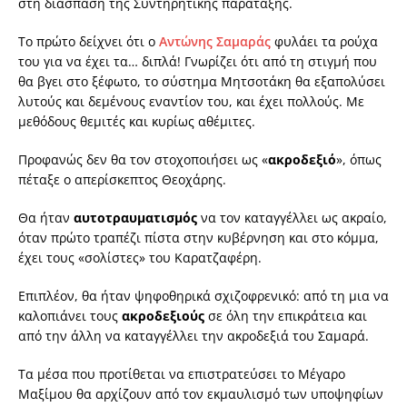
στη διάσπαση της Συντηρητικής παράταξης.
Το πρώτο δείχνει ότι ο
Αντώνης Σαμαράς
φυλάει τα ρούχα
του για να έχει τα… διπλά! Γνωρίζει ότι από τη στιγμή που
θα βγει στο ξέφωτο, το σύστημα Μητσοτάκη θα εξαπολύσει
λυτούς και δεμένους εναντίον του, και έχει πολλούς. Με
μεθόδους θεμιτές και κυρίως αθέμιτες.
Προφανώς δεν θα τον στοχοποιήσει ως «
ακροδεξιό
», όπως
πέταξε ο απερίσκεπτος Θεοχάρης.
Θα ήταν
αυτοτραυματισμός
να τον καταγγέλλει ως ακραίο,
όταν πρώτο τραπέζι πίστα στην κυβέρνηση και στο κόμμα,
έχει τους «σολίστες» του Καρατζαφέρη.
Επιπλέον, θα ήταν ψηφοθηρικά σχιζοφρενικό: από τη μια να
καλοπιάνει τους
ακροδεξιούς
σε όλη την επικράτεια και
από την άλλη να καταγγέλλει την ακροδεξιά του Σαμαρά.
Τα μέσα που προτίθεται να επιστρατεύσει το Μέγαρο
Μαξίμου θα αρχίζουν από τον εκμαυλισμό των υποψηφίων