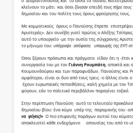
ο Διαμαντόπουλος και τα άλλα τα παιδιά, κατέστρωσα
κλείνουν το μάτι και όσοι
ξίνισαν
επειδή
τους πήρε τους
δημοσίου και του πολίτη τους όρους φρούρησης τους.
Με κομματικούς όρους ο Πανούσης έπρεπε επιστρέψει
Αριστεράς». Δεν συνέβη γιατί πρώτος ο Αλέξης Τσίπρα
αυτό το υπουργείο -με την ουσία της σύγχρονης Αριστε
το μήνυμα του
: υπέγραψε απόφαση υπαγωγής της ΕΥΠ στ
Όσοι ξέρουν πρόσωπα και πράγματα είδαν ότι η -έτσι 
συνεργασία του με τον
Γιάννη Ρουμπάτη
, αποκτά και
Κουμουνδούρου και των παραφυάδων. Πανούσης και Ρ
αμφότεροι, είναι οι δυο από τους τρεις -ο άλλος είναι 
έχουν ευρωπαϊκές πεποιθήσεις, καλή χημεία με τον Τσί
φύγουν, εάν το πολιτικό περιβάλλον παραγίνει
τοξικό.
Στην περίπτωση Πανούση αυτό το τελευταίο προκάλε
δημοσίου βίου: ένα κύμα υπέρ της παραμονής του -απ
να φύγεις!»
Ο πιο επιφανής παράγων αυτού του κύματο
αποκλειστεί κάθε ενδεχόμενο απουσίας του από το υπ