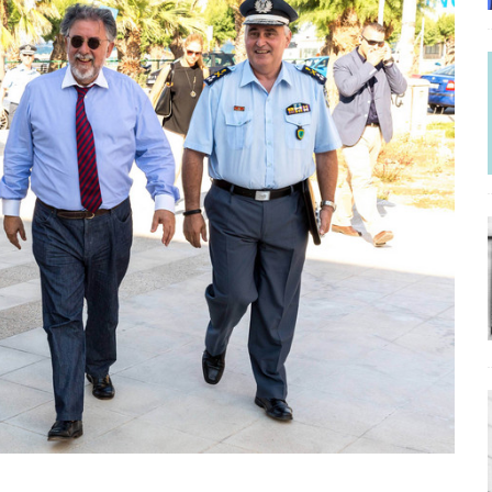
ΡΟΣΩΠΟΓΡΑΦΙΕΣ
γησίες
ΠΡΟΒΟΛΕΣ
νερό
ΑΝΑΓΝΩΣΕΙΣ
: από τον Αντιδιαφωτισμό στον ψηφιακό Κοινωνικό Δαρβινισμό
δημοσιογραφία βάζει τα χέρια της και βγάζει τα μάτια της
ΑΠΟΨΕΙΣ
εργασίας ΗΠΑ-Σαουδικής Αραβίας
ΑΠΟΨΕΙΣ
και το Σχέδιο Άτσεσον
ΑΠΟΨΕΙΣ
ΑΠΟΨΕΙΣ
ίτευση
ΠΡΟΒΟΛΕΣ
η Αυγούστου: Πώς ένας αποτυχημένος κοινοβουλευτικός έγινε
ίται και δεν εκβιάζεται
ΠΑΡΕΜΒΑΣΕΙΣ