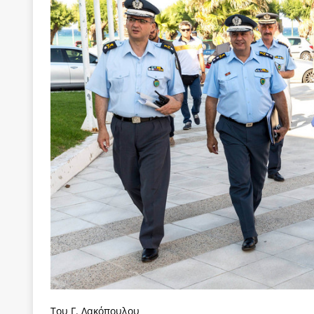
[ 22 Μαΐου 2020 ]
Μακάριος Λαζαρίδης: Έργο!
Π
[ 5 Αυγούστου 2026 ]
Κυριάκος Μητσοτάκης: Αναλ
[ 4 Αυγούστου 2026 ]
Θα ανήκεις όπου ανήκει το 
[ 4 Αυγούστου 2026 ]
Η γενεαλογία του φασισμού
ΠΑΡΕΜΒΑΣΕΙΣ
[ 4 Αυγούστου 2026 ]
Εφημερίδα «Εστία»: Όταν η 
[ 4 Αυγούστου 2026 ]
Η συμφωνία πυρηνικής συν
[ 4 Αυγούστου 2026 ]
Τα γεγονότα της Τηλλυρίας 
[ 4 Αυγούστου 2026 ]
Tηλεοπτικοί “Mega-Fiers”…
[ 4 Αυγούστου 2026 ]
Κώστας Τσουκαλάς: Αντιπολ
[ 4 Αυγούστου 2026 ]
Ο Ιωάννης Μεταξάς και η 4
δικτάτορας
ΕΠΙΛΟΓΕΣ
[ 3 Αυγούστου 2026 ]
Η ελευθεροτυπία δεν απειλε
Του Γ. Λακόπουλου