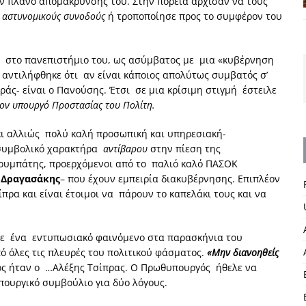
ν πλάνο απομάκρυνσής του. Στην πορεία άρχισαν να τους
 αστυνομικούς συνοδούς
ή τροποποίησε προς το συμφέρον του
 στο πανεπιστήμιο του, ως ασύμβατος με μια «κυβέρνηση
ς αντιλήφθηκε ότι αν είναι κάποιος απολύτως συμβατός σ’
ράς- είναι ο Πανούσης. Έτσι σε μια κρίσιμη στιγμή έστειλε
ον υπουργό Προστασίας του Πολίτη.
κι αλλιώς πολύ καλή προσωπική και υπηρεσιακή-
 συμβολικό χαρακτήρα
αντίβαρου
στην πίεση της
ουμπάτης, προερχόμενοι από το παλιό καλό ΠΑΣΟΚ
ο
Δραγασάκης
– που έχουν εμπειρία διακυβέρνησης. Επιπλέον
πρα και είναι έτοιμοι να πάρουν το καπελάκι τους και να
σε ένα εντυπωσιακό φαινόμενο στα παρασκήνια του
ό όλες τις πλευρές του πολιτικού φάσματος.
«Μην διανοηθείς
ς ήταν ο …Αλέξης Τσίπρας. Ο Πρωθυπουργός ήθελε να
ουργικό συμβούλιο για δύο λόγους.