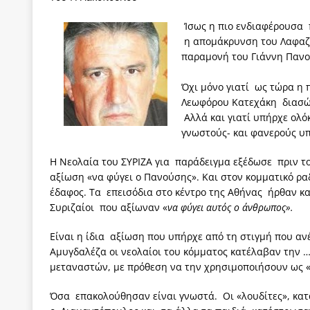
[ 3 Αυγούστου 2026 ]
ΠΑΣΟΚ ή ΕΛ.ΑΣ.; Γιατί η μά
Ίσως η πιο ενδιαφέρουσα 
των δύο κομμάτων και όχι Ανδρουλάκη -Τσίπρα.
η απομάκρυνση του Λαφαζά
παραμονή του Γιάννη Πανο
[ 3 Αυγούστου 2026 ]
Η τραγωδία της δημοκρατική
μπορούν να φέρουν την αλλαγή
ΠΡΟΕΚΤΑΣΕΙΣ
Όχι μόνο γιατί ως τώρα η 
Λεωφόρου Κατεχάκη διασώζε
[ 3 Αυγούστου 2026 ]
Γιατί λιγοστεύουν «τα χρόνι
Αλλά και γιατί υπήρχε ολ
εμβληματικό «Πολίτη Κέιν»
ΠΑΡΕΜΒΑΣΕΙΣ
γνωστούς- και φανερούς υπ
[ 3 Αυγούστου 2026 ]
Το Νομικό DNA του Υπερταμ
Η Νεολαία του ΣΥΡΙΖΑ για παράδειγμα εξέδωσε πριν 
αξίωση «να φύγει ο Πανούσης». Και στον κομματικό ρ
[ 3 Αυγούστου 2026 ]
Το γάλλιο και η γεωπολιτική
έδαφος. Τα επεισόδια στο κέντρο της Αθήνας ήρθαν κ
Συριζαίοι που αξίωναν «
να φύγει αυτός ο άνθρωπος».
Είναι η ίδια αξίωση που υπήρχε από τη στιγμή που αν
Αμυγδαλέζα οι νεολαίοι του κόμματος κατέλαβαν την 
μεταναστών, με πρόθεση να την χρησιμοποιήσουν ως «l
Όσα επακολούθησαν είναι γνωστά. Οι «λουδίτες», κατά