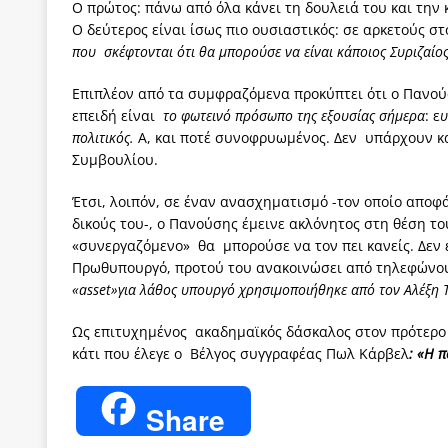
Ο πρώτος: πάνω από όλα κάνει τη δουλειά του και την 
Ο δεύτερος είναι ίσως πιο ουσιαστικός: σε αρκετούς 
που σκέφτονται ότι θα μπορούσε να είναι κάποιος Συριζαίο
Επιπλέον από τα συμφραζόμενα προκύπτει ότι ο Πανού
επειδή είναι
το φωτεινό πρόσωπο της εξουσίας σήμερα
: ε
υ
πολιτικός.
Α, και ποτέ συνοφρυωμένος. Δεν υπάρχουν κα
Συμβουλίου.
Έτσι, λοιπόν, σε έναν ανασχηματισμό -τον οποίο αποφ
δικούς του-, ο Πανούσης έμεινε ακλόνητος στη θέση του
«συνεργαζόμενο» θα μπορούσε να τον πει κανείς. Δεν ε
Πρωθυπουργό, προτού του ανακοινώσει από τηλεφώνου 
«asset»για λάθος υπουργό χρησιμοποιήθηκε από τον Αλέξη Τ
Ως επιτυχημένος ακαδημαϊκός δάσκαλος στον πρότερο
κάτι που έλεγε ο Βέλγος συγγραφέας Πωλ Κάρβελ
: «Η π
Share