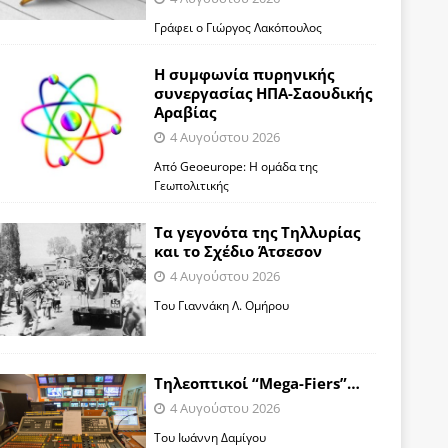
Γράφει ο Γιώργος Λακόπουλος
Η συμφωνία πυρηνικής
συνεργασίας ΗΠΑ-Σαουδικής
Αραβίας
4 Αυγούστου 2026
Από Geoeurope: H ομάδα της
Γεωπολιτικής
Τα γεγονότα της Τηλλυρίας
και το Σχέδιο Άτσεσον
4 Αυγούστου 2026
Toυ Γιαννάκη Λ. Ομήρου
Tηλεοπτικοί “Mega-Fiers”…
4 Αυγούστου 2026
Toυ Ιωάννη Δαμίγου