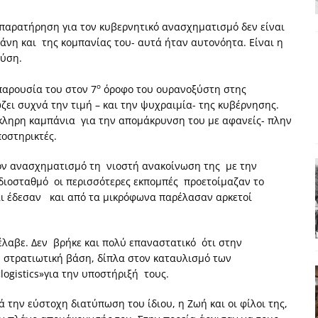
χη της δεύτερης θέσης είναι (πολύ) ανοιχτή ακόμη. Προς αναμέτρηση
παρατήρηση για τον κυβερνητικό ανασχηματισμό δεν είναι
ΑΠΟΨΕΙΣ
νη και της κομπανίας του- αυτά ήταν αυτονόητα. Είναι η
ύση.
ς παράταξης: Ο λαός θέλει, αλλά τα κόμματα της αντιπολίτευσης δεν
ο
παρουσία του στον 7
όροφο του ουρανοξύστη στης
ι συχνά την τιμή – και την ψυχραιμία- της κυβέρνησης.
α της αθωότητας;» Το «αίνιγμα»και η «λύση» του μέσα από τον
όκληρη καμπάνια για την απομάκρυνση του με αφανείς- πλην
οστηρικτές.
είου και οι Ρήτρες του ESM
ΑΠΟΨΕΙΣ
τον ανασχηματισμό τη νιοστή ανακοίνωση της με την
αδιοσταθμό οι περισσότερες εκπομπές προετοίμαζαν το
 ισχύς για την Ελλάδα
ΑΠΟΨΕΙΣ
αι έδεσαν και από τα μικρόφωνα παρέλασαν αρκετοί
έλαβε. Δεν βρήκε και πολύ επαναστατικό ότι στην
… στρατιωτική βάση, δίπλα στον καταυλισμό των
ogistics»για την υποστήριξή τους.
 την εύστοχη διατύπωση του ίδιου, η Ζωή και οι φίλοι της,