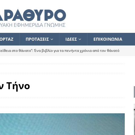
ΟΡΤΑΖ
ΠΡΟΤΑΣΕΙΣ
ΙΔΕΕΣ
ΕΠΙΚΟΙΝΩΝΙΑ
ίθεια στο θάνατο”: Ένα βιβλίο για τα πενήντα χρόνια από τον θάνατό
α το ποιος κοροϊδεύει ποιον Αλέξη
ΑΝΑΓΝΩΣΕΙΣ
 ισχυρίστηκα ότι δεν υπάρχει παρακολούθηση και κέντρο το οποίο
ν Τήνο
τεί θερμά όσους σπεύδουν να το ενισχύσουν – Συνεχίζουμε
FLASH
ίας θα κινηθεί στην αντίθετη κατεύθυνση
ΑΝΑΓΝΩΣΕΙΣ
ΠΡΟΣΩΠΟΓΡΑΦΙΕΣ
ίλημμα των εκλογών
ΑΝΑΓΝΩΣΕΙΣ