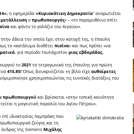
α της αθωότητας;» Το «αίνιγμα»και η «λύση» του μέσα από τον
14»,
η εφημερίδα
«Κυριακάτικη Δημοκρατία
” αναρωτιέται
εκμετάλλευση
ο
πρωθυπουργός
» – «το παραμυθένιο σπίτι
είου και οι Ρήτρες του ESM
ΑΠΟΨΕΙΣ
σίνα
και φόντο το γαλάζιο του Αιγαίου».
 ισχύς για την Ελλάδα
ΑΠΟΨΕΙΣ
την άδεια την οποία έχει στην κατοχή της, η έπαυλη
 πως το «κατάλυμα διαθέτει
πισίνα
» και πως πρέπει «να
εγελοιοποιήθη εμφανιζόμενη»: Το άδοξο βήμα της Μ. Καρυστιανού
ματικά
, για περίοδο τουλάχιστον
μιας εβδομάδας.
ουργού το
2021
τα τετραγωνικά της έπαυλης για πρώτη
 τον υπερσυγκεντρωτισμό;
ΠΑΡΕΜΒΑΣΕΙΣ
ενα
415,85!
Όπως διευκρινίζεται «η βίλα είχε
αυθαίρετες
 αυτοεκπλήρωση του Τσίπρα
ΑΝΑΓΝΩΣΕΙΣ
ες νομιμοποίησε χρησιμοποιώντας τις ευνοϊκές διατάξεις του
του πρωθυπουργού
και βρίσκεται «στην τοπική κοινότητα
είται η μαγευτική παραλία του Αγίου Πέτρου».
 επί ιδιοκτησίας Λαμπράκη που
πρωθυπουργικό ζεύγος και τη
ς άνδρας της Siemens
Μιχάλης