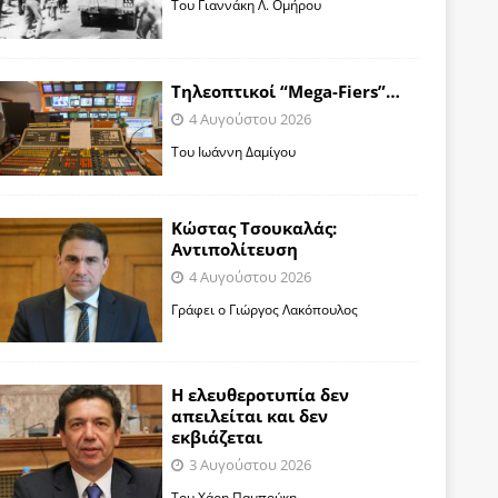
Toυ Γιαννάκη Λ. Ομήρου
Tηλεοπτικοί “Mega-Fiers”…
4 Αυγούστου 2026
Toυ Ιωάννη Δαμίγου
Κώστας Τσουκαλάς:
Αντιπολίτευση
4 Αυγούστου 2026
Γράφει ο Γιώργος Λακόπουλος
Η ελευθεροτυπία δεν
απειλείται και δεν
εκβιάζεται
3 Αυγούστου 2026
Του Χάρη Παμπούκη