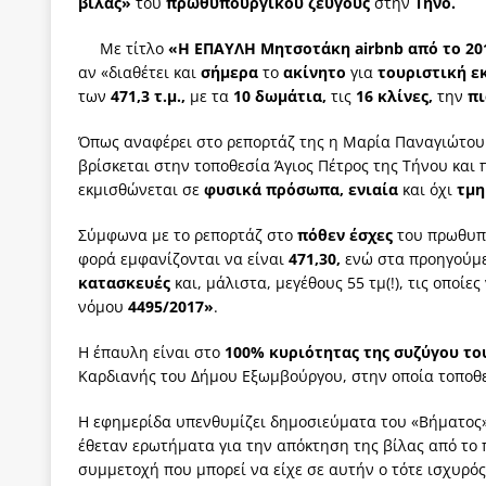
βίλας»
του
πρωθυπουργικού ζεύγους
στην
Τήνο.
[ 3 Αυγούστου 2026 ]
Γιατί λιγοστεύουν «τα χρόνι
Με τίτλο
«Η ΕΠΑΥΛΗ Μητσοτάκη airbnb από το 20
εμβληματικό «Πολίτη Κέιν»
ΠΑΡΕΜΒΑΣΕΙΣ
αν «διαθέτει και
σήμερα
το
ακίνητο
για
τουριστική 
[ 3 Αυγούστου 2026 ]
Το Νομικό DNA του Υπερταμ
των
471,3 τ.μ.,
με τα
10 δωμάτια,
τις
16 κλίνες,
την
πι
[ 3 Αυγούστου 2026 ]
Το γάλλιο και η γεωπολιτική
Όπως αναφέρει στο ρεπορτάζ της η Μαρία Παναγιώτου σ
βρίσκεται στην τοποθεσία Άγιος Πέτρος της Τήνου και
[ 3 Αυγούστου 2026 ]
«Εδοξάσθη κρυπτομένη και 
εκμισθώνεται σε
φυσικά πρόσωπα, ενιαία
και όχι
τμη
ΠΑΡΕΜΒΑΣΕΙΣ
Σύμφωνα με το ρεπορτάζ στο
πόθεν έσχες
του πρωθυπ
[ 3 Αυγούστου 2026 ]
Να σπάσουμε τους δήμους ή
φορά εμφανίζονται να είναι
471,30,
ενώ στα προηγούμ
[ 2 Αυγούστου 2026 ]
Σκορδαλιά χωρίς σκόρδο: Η
κατασκευές
και, μάλιστα, μεγέθους 55 τμ(!), τις οποί
νόμου
4495/2017»
.
Η έπαυλη είναι στο
100% κυριότητας της συζύγου 
Καρδιανής του Δήμου Εξωμβούργου, στην οποία τοποθετ
Η εφημερίδα υπενθυμίζει δημοσιεύματα του «Βήματος»
έθεταν ερωτήματα για την απόκτηση της βίλας από το 
συμμετοχή που μπορεί να είχε σε αυτήν ο τότε ισχυρό