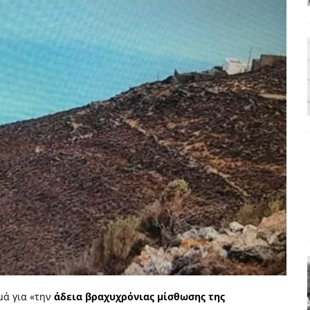
ΡΟΣΩΠΟΓΡΑΦΙΕΣ
: από τον Αντιδιαφωτισμό στον ψηφιακό Κοινωνικό Δαρβινισμό
δημοσιογραφία βάζει τα χέρια της και βγάζει τα μάτια της
ΑΠΟΨΕΙΣ
εργασίας ΗΠΑ-Σαουδικής Αραβίας
ΑΠΟΨΕΙΣ
και το Σχέδιο Άτσεσον
ΑΠΟΨΕΙΣ
ΑΠΟΨΕΙΣ
ίτευση
ΠΡΟΒΟΛΕΣ
ίται και δεν εκβιάζεται
ΠΑΡΕΜΒΑΣΕΙΣ
χη της δεύτερης θέσης είναι (πολύ) ανοιχτή ακόμη. Προς αναμέτρηση
ΑΠΟΨΕΙΣ
ς παράταξης: Ο λαός θέλει, αλλά τα κόμματα της αντιπολίτευσης δεν
μά για «την
άδεια βραχυχρόνιας μίσθωσης της