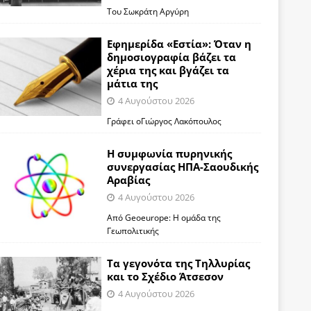
Του Σωκράτη Αργύρη
Εφημερίδα «Εστία»: Όταν η
δημοσιογραφία βάζει τα
χέρια της και βγάζει τα
μάτια της
4 Αυγούστου 2026
Γράφει οΓιώργος Λακόπουλος
Η συμφωνία πυρηνικής
συνεργασίας ΗΠΑ-Σαουδικής
Αραβίας
4 Αυγούστου 2026
Από Geoeurope: H ομάδα της
Γεωπολιτικής
Τα γεγονότα της Τηλλυρίας
και το Σχέδιο Άτσεσον
4 Αυγούστου 2026