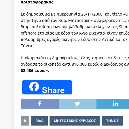
Χριστοφοράκος.
Σε δημοσίευμα με ημερομηνία 25/11/2008, και τίτλο «
στην Τήνο από τον Κυρ. Μητσοτάκη» αναφερόταν πως «γ
διαμεσολάβηση των υψηλόβαθμων στελεχών της Siemens
offshore εταιρίας με έδρα τον Άγιο Βικέντιο, είχαν επ
πολυάριθμες αγορές ακινήτων τόσο στην Αττική και σε 
Τήνο».
Η «Κυριακάτικη Δημοκρατία», τέλος, σημειώνει δε πω
αγόρασε το οικόπεδο αντί 810.000 ευρώ, ο Δενδρινός α
62.486 ευρώ».
Share
ΒΙΛΑ
ΜΗΤΣΟΤΑΚΗΣ ΚΥΡΙΑΚΟΣ
ΤΗΝΟΣ