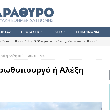
ΟΡΤΑΖ
ΠΡΟΤΑΣΕΙΣ
ΙΔΕΕΣ
ΕΠΙΚΟΙΝΩΝΙΑ
ίθεια στο θάνατο”: Ένα βιβλίο για τα πενήντα χρόνια από τον θάνατό
γό ή Αλέξη ακόμα δεν έμαθες;
α το ποιος κοροϊδεύει ποιον Αλέξη
ΑΝΑΓΝΩΣΕΙΣ
 ισχυρίστηκα ότι δεν υπάρχει παρακολούθηση και κέντρο το οποίο
πρωθυπουργό ή Αλέξη
τεί θερμά όσους σπεύδουν να το ενισχύσουν – Συνεχίζουμε
FLASH
ίας θα κινηθεί στην αντίθετη κατεύθυνση
ΑΝΑΓΝΩΣΕΙΣ
ΠΡΟΣΩΠΟΓΡΑΦΙΕΣ
ίλημμα των εκλογών
ΑΝΑΓΝΩΣΕΙΣ