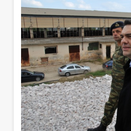
[ 22 Μαΐου 2020 ]
Μακάριος Λαζαρίδης: Έργο!
Π
[ 4 Αυγούστου 2026 ]
Θα ανήκεις όπου ανήκει το 
[ 4 Αυγούστου 2026 ]
Η γενεαλογία του φασισμού
ΠΑΡΕΜΒΑΣΕΙΣ
[ 4 Αυγούστου 2026 ]
Εφημερίδα «Εστία»: Όταν η 
[ 4 Αυγούστου 2026 ]
Η συμφωνία πυρηνικής συν
[ 4 Αυγούστου 2026 ]
Τα γεγονότα της Τηλλυρίας 
[ 4 Αυγούστου 2026 ]
Tηλεοπτικοί “Mega-Fiers”…
[ 4 Αυγούστου 2026 ]
Κώστας Τσουκαλάς: Αντιπολ
[ 4 Αυγούστου 2026 ]
Ο Ιωάννης Μεταξάς και η 4
δικτάτορας
ΕΠΙΛΟΓΕΣ
[ 3 Αυγούστου 2026 ]
Η ελευθεροτυπία δεν απειλε
[ 3 Αυγούστου 2026 ]
ΠΑΣΟΚ ή ΕΛ.ΑΣ.; Γιατί η μά