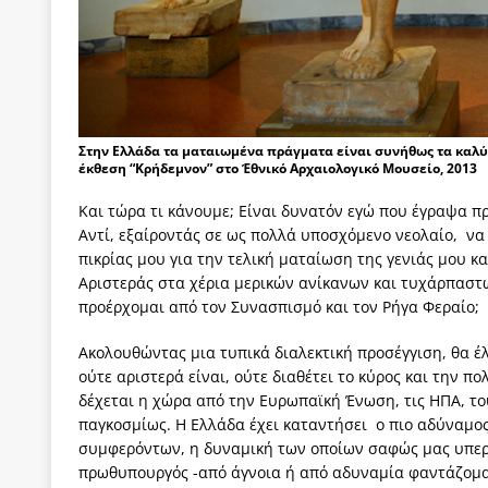
Στην Ελλάδα τα ματαιωμένα πράγματα είναι συνήθως τα καλ
έκθεση “Κρήδεμνον” στο Έθνικό Αρχαιολογικό Μουσείο, 2013
Και τώρα τι κάνουμε; Είναι δυνατόν εγώ που έγραψα πρ
Αντί, εξαίροντάς σε ως πολλά υποσχόμενο νεολαίο, ν
πικρίας μου για την τελική ματαίωση της γενιάς μου κ
Αριστεράς στα χέρια μερικών ανίκανων και τυχάρπαστω
προέρχομαι από τον Συνασπισμό και τον Ρήγα Φεραίο;
Ακολουθώντας μια τυπικά διαλεκτική προσέγγιση, θα έ
ούτε αριστερά είναι, ούτε διαθέτει το κύρος και την 
δέχεται η χώρα από την Ευρωπαϊκή Ένωση, τις ΗΠΑ, του
παγκοσμίως. Η Ελλάδα έχει καταντήσει ο πιο αδύναμος
συμφερόντων, η δυναμική των οποίων σαφώς μας υπερβα
πρωθυπουργός -από άγνοια ή από αδυναμία φαντάζομαι