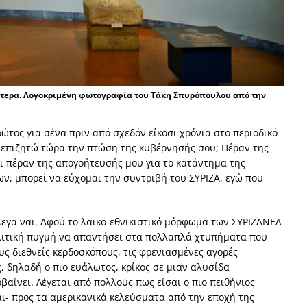
ύτερα. Λογοκριμένη φωτογραφία του Τάκη Σπυρόπουλου από την
ώτος για σένα πριν από σχεδόν είκοσι χρόνια στο περιοδικό
α επιζητώ τώρα την πτώση της κυβέρνησής σου; Πέραν της
αι πέραν της απογοήτευσής μου για το κατάντημα της
ν, μπορεί να εύχομαι την συντριβή του ΣΥΡΙΖΑ, εγώ που
λεγα ναι. Αφού το λαϊκο-εθνικιστικό μόρφωμα των ΣΥΡΙΖΑΝΕΛ
πολιτική πυγμή να απαντήσει στα πολλαπλά χτυπήματα που
ς διεθνείς κερδοσκόπους, τις φρενιασμένες αγορές
, δηλαδή ο πιο ευάλωτος, κρίκος σε μιαν αλυσίδα
ίνει. Λέγεται από πολλούς πως είσαι ο πιο πειθήνιος
- προς τα αμερικανικά κελεύσματα από την εποχή της