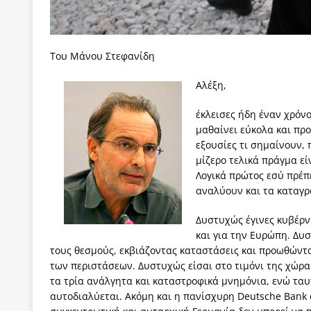
των δύο κομμάτων και όχι Ανδρουλάκη -Τσίπρα.
[ 3 Αυγούστου 2026 ]
Η τραγωδία της δημοκρατική
Του Μάνου Στεφανίδη
μπορούν να φέρουν την αλλαγή
ΠΡΟΕΚΤΑΣΕΙΣ
Αλέξη,
[ 3 Αυγούστου 2026 ]
Γιατί λιγοστεύουν «τα χρόνι
εμβληματικό «Πολίτη Κέιν»
ΠΑΡΕΜΒΑΣΕΙΣ
έκλεισες ήδη έναν χρόνο
μαθαίνει εύκολα και προ
[ 3 Αυγούστου 2026 ]
Το Νομικό DNA του Υπερταμ
εξουσίες τι σημαίνουν,
[ 3 Αυγούστου 2026 ]
Το γάλλιο και η γεωπολιτική
μίζερο τελικά πράγμα εί
Λογικά πρώτος εσύ πρέπε
[ 3 Αυγούστου 2026 ]
«Εδοξάσθη κρυπτομένη και 
αναλύουν και τα καταγρ
ΠΑΡΕΜΒΑΣΕΙΣ
Δυστυχώς έγινες κυβέρν
και για την Ευρώπη. Δυ
τους θεσμούς, εκβιάζοντας καταστάσεις και προωθώντ
των περιστάσεων. Δυστυχώς είσαι στο τιμόνι της χώρα
τα τρία ανάλγητα και καταστροφικά μνημόνια, ενώ τα
αυτοδιαλύεται. Ακόμη και η πανίσχυρη Deutsche Bank α