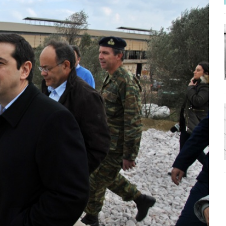
ΡΟΣΩΠΟΓΡΑΦΙΕΣ
νερό
ΑΝΑΓΝΩΣΕΙΣ
: από τον Αντιδιαφωτισμό στον ψηφιακό Κοινωνικό Δαρβινισμό
δημοσιογραφία βάζει τα χέρια της και βγάζει τα μάτια της
ΑΠΟΨΕΙΣ
εργασίας ΗΠΑ-Σαουδικής Αραβίας
ΑΠΟΨΕΙΣ
και το Σχέδιο Άτσεσον
ΑΠΟΨΕΙΣ
ΑΠΟΨΕΙΣ
ίτευση
ΠΡΟΒΟΛΕΣ
η Αυγούστου: Πώς ένας αποτυχημένος κοινοβουλευτικός έγινε
ίται και δεν εκβιάζεται
ΠΑΡΕΜΒΑΣΕΙΣ
χη της δεύτερης θέσης είναι (πολύ) ανοιχτή ακόμη. Προς αναμέτρηση