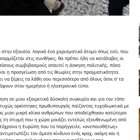
ΑΠΟΨΕΙΣ
ς παράταξης: Ο λαός θέλει, αλλά τα κόμματα της αντιπολίτευσης δεν
α της αθωότητας;» Το «αίνιγμα»και η «λύση» του μέσα από τον
 στην εξουσία. Λογικά ένα χαρισματικό άτομο όπως εσύ, που
σαρμόζεται στις συνθήκες, θα πρέπει ήδη να κατάλαβες οι
είου και οι Ρήτρες του ESM
ΑΠΟΨΕΙΣ
 πόσους συμβιβασμούς απαιτεί η άσκηση πολιτικής, πόσο
 ισχύς για την Ελλάδα
ΑΠΟΨΕΙΣ
ναι η προσγείωση από τις θεωρίες στην πραγματικότητα.
ι να ξέρεις τα λάθη σου περισσότερο από όλους όσοι σ’ τα
εγελοιοποιήθη εμφανιζόμενη»: Το άδοξο βήμα της Μ. Καρυστιανού
άφουν στον ημερήσιο ή ηλεκτρονικό τύπο.
ηση σε μιαν εξαιρετικά δύσκολη συγκυρία και για τον τόπο
στυχώς ορκίστηκες πρωθυπουργός παίζοντας τυχοδιωκτικά με
ας μιαν μικρή κλίκα ανθρώπων που αποδείχθηκαν κατώτεροι
ς τη στιγμή που η χώρα μοιάζει εντελώς εξουθενωμένη από
υτόχρονα η Ευρώπη που τα παρήγγειλε, «ανεπαισθήτως»
ντιμετωπίζει τον άμεσο κίνδυνο ενός κραχ, ακόμη και η