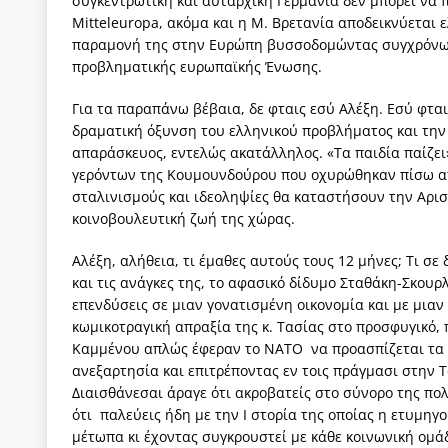
συγκεντρωτική και αυταρχική Γερμανία δεν μπορεί να 
Mitteleuropa, ακόμα και η Μ. Βρετανία αποδεικνύεται
παραμονή της στην Ευρώπη βυσσοδομώντας συγχρόνως 
προβληματικής ευρωπαϊκής Ένωσης.
Για τα παραπάνω βέβαια, δε φταις εσύ Αλέξη. Εσύ φται
δραματική όξυνση του ελληνικού προβλήματος και την ί
απαράσκευος, εντελώς ακατάλληλος. «Τα παιδία παίζει»
γερόντων της Κουμουνδούρου που οχυρώθηκαν πίσω απ
σταλινισμούς και ιδεοληψίες θα καταστήσουν την Αρισ
κοινοβουλευτική ζωή της χώρας.
Αλέξη, αλήθεια, τι έμαθες αυτούς τους 12 μήνες; Τι σ
και τις ανάγκες της, το αφασικό δίδυμο Σταθάκη-Σκουρ
επενδύσεις σε μιαν γονατισμένη οικονομία και με μιαν
κωμικοτραγική απραξία της κ. Τασίας στο προσφυγικό,
Καμμένου απλώς έφεραν το ΝΑΤΟ να προασπίζεται τα 
ανεξαρτησία και επιτρέποντας εν τοις πράγμασι στην Τ
Διαισθάνεσαι άραγε ότι ακροβατείς στο σύνορο της πολ
ότι παλεύεις ήδη με την Ι στορία της οποίας η ετυμηγ
μέτωπα κι έχοντας συγκρουστεί με κάθε κοινωνική ομάδ