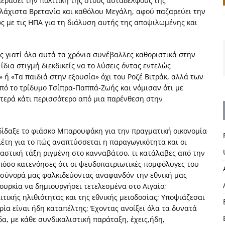
περάσει την πολιτική της στους αυταδέλφους της
 ελάχιστα Βρετανία και καθόλου Μεγάλη, αφού παζαρεύει την
με τις ΗΠΑ για τη διάλυση αυτής της αποψιλωμένης και
ς γιατί όλα αυτά τα χρόνια συνέβαλλες καθοριστικά στην
δια στιγμή διεκδικείς να το λύσεις όντας εντελώς
 ή «Τα παιδιά στην εξουσία» όχι του Ροζέ Βιτράκ, αλλά των
ό το τρίδυμο Τσίπρα-Παππά-Ζωής και νόμισαν ότι με
τερά κάτι περισσότερο από μια παρένθεση στην
ε δίδαξε το φιάσκο Μπαρουφάκη για την πραγματική οικονομία
λέτη για το πώς αναπτύσσεται η παραγωγικότητα και οι
 αστική τάξη ριγμένη στο κανναβάτσο, τι κατάλαβες από την
 πόσο κατενόησες ότι οι ψευδοπατριωτικές πομφόλυγες του
σύνορά μας φαλκιδεύοντας αναφανδόν την εθνική μας
ουρκία να δημιουργήσει τετελεσμένα στο Αιγαίο;
ιτικής ηλιθιότητας και της εθνικής μειοδοσίας; Υποψιάζεσαι
ορία είναι ήδη καταπέλτης; Έχοντας ανοίξει όλα τα δυνατά
α, με κάθε συνδικαλιστική παράταξη, έχεις,ήδη,