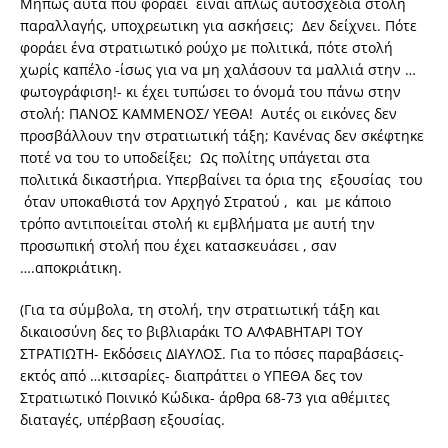
Μήπως αυτά που φοράει είναι απλώς αυτοσχέδια στολή
παραλλαγής, υποχρεωτικη για ασκήσεις; Δεν δείχνει. Πότε
φοράει ένα στρατιωτικό ρούχο με πολιτικά, πότε στολή
χωρίς καπέλο -ίσως για να μη χαλάσουν τα μαλλιά στην …
φωτογράφιση!- κι έχει τυπώσει το όνομά του πάνω στην
στολή: ΠΑΝΟΣ ΚΑΜΜΕΝΟΣ/ ΥΕΘΑ! Αυτές οι εικόνες δεν
προσβάλλουν την στρατιωτική τάξη; Κανένας δεν σκέφτηκε
ποτέ να του το υποδείξει; Ως πολίτης υπάγεται στα
πολιτικά δικαστήρια. Υπερβαίνει τα όρια της εξουσίας του
όταν υποκαθιστά τον Αρχηγό Στρατού , και με κάποιο
τρόπο αντιποιείται στολή κι εμβλήματα με αυτή την
προσωπική στολή που έχει κατασκευάσει , σαν
….αποκριάτικη.
(Για τα σύμβολα, τη στολή, την στρατιωτική τάξη και
δικαιοσύνη δες το βιβλιαράκι ΤΟ ΑΛΦΑΒΗΤΑΡΙ ΤΟΥ
ΣΤΡΑΤΙΩΤΗ- Εκδόσεις ΔΙΑΥΛΟΣ. Για το πόσες παραβάσεις-
εκτός από …κιτσαρίες- διαπράττει ο ΥΠΕΘΑ δες τον
Στρατιωτικό Ποινικό Κώδικα- άρθρα 68-73 για αθέμιτες
διαταγές, υπέρβαση εξουσίας.