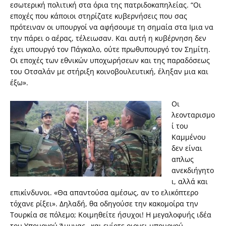
εσωτερική πολιτική στα όρια της πατριδοκαπηλείας. “Οι
εποχές που κάποιοι στηρίζατε κυβερνήσεις που σας
πρότειναν οι υπουργοί να αφήσουμε τη σημαία στα Ιμια να
την πάρει ο αέρας, τέλειωσαν. Και αυτή η κυβέρνηση δεν
έχει υπουργό τον Πάγκαλο, ούτε πρωθυπουργό τον Σημίτη.
Οι εποχές των εθνικών υποχωρήσεων και της παραδόσεως
του Οτσαλάν με στήριξη κοινοβουλευτική, έληξαν μια και
έξω».
Οι
λεονταρισμο
ί του
Καμμένου
δεν είναι
απλως
ανεκδιήγητο
ι, αλλά και
επικίνδυνοι. «Θα απαντούσα αμέσως, αν το ελικόπτερο
τόχανε ρίξει». Δηλαδή, θα οδηγούσε την κακομοίρα την
Τουρκία σε πόλεμο; Κοιμηθείτε ήσυχοι! Η μεγαλοφυής ιδέα
του Υπουργού Άμυνας –και ενίοτε οιονει υπουργού