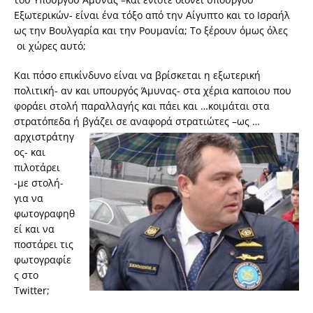
Εξωτερικών- είναι ένα τόξο από την Αίγυπτο και το Ισραήλ
ως την Βουλγαρία και την Ρουμανία; To ξέρουν όμως όλες
οι χώρες αυτό;
Και πόσο επικίνδυνο είναι να βρίσκεται η εξωτερική
πολιτική- αν και υπουργός Άμυνας- στα χέρια καποιου που
φοράει στολή παραλλαγής και πάει και …κοιμάται στα
στρατόπεδα ή βγάζει σε αναφορά στρατιώτες –
ως …
αρχιστράτηγ
ος- και
πιλοτάρει
-με στολή-
για να
φωτογραφηθ
εί και να
ποστάρει τις
φωτογραφίε
ς στο
Twitter;