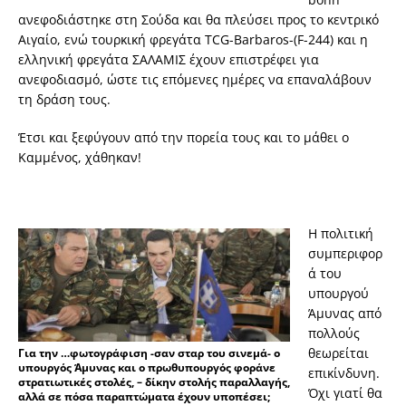
ανεφοδιάστηκε στη Σούδα και θα πλεύσει προς το κεντρικό
Αιγαίο, ενώ τουρκική φρεγάτα TCG-Barbaros-(F-244) και η
ελληνική φρεγάτα ΣΑΛΑΜΙΣ έχουν επιστρέφει για
ανεφοδιασμό, ώστε τις επόμενες ημέρες να επαναλάβουν
τη δράση τους.
Έτσι και ξεφύγουν από την πορεία τους και το μάθει ο
Καμμένος, χάθηκαν!
Η πολιτική
συμπεριφορ
ά του
υπουργού
Άμυνας από
πολλούς
θεωρείται
Για την …φωτογράφιση -σαν σταρ του σινεμά- ο
υπουργός Άμυνας και ο πρωθυπουργός φοράνε
επικίνδυνη.
στρατιωτικές στολές, – δίκην στολής παραλλαγής,
Όχι γιατί θα
αλλά σε πόσα παραπτώματα έχουν υποπέσει;