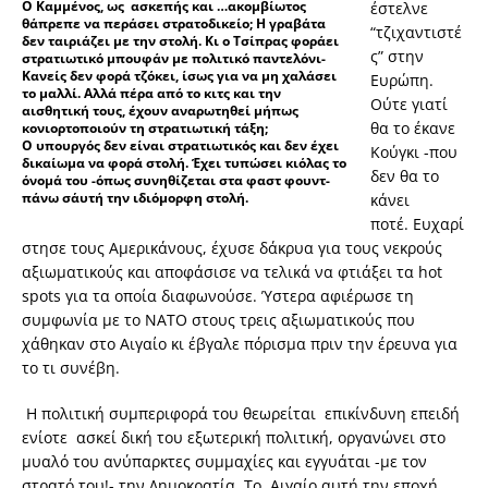
O Καμμένος, ως ασκεπής και …ακομβίωτος
έστελνε
θάπρεπε να περάσει στρατοδικείο; Η γραβάτα
“τζιχαντιστέ
δεν ταιριάζει με την στολή. Κι ο Τσίπρας φοράει
ς” στην
στρατιωτικό μπουφάν με πολιτικό παντελόνι-
Κανείς δεν φορά τζόκει, ίσως για να μη χαλάσει
Ευρώπη.
το μαλλί. Αλλά πέρα από το κιτς και την
Ούτε γιατί
αισθητική τους, έχουν αναρωτηθεί μήπως
θα το έκανε
κονιορτοποιούν τη στρατιωτική τάξη;
O υπουργός δεν είναι στρατιωτικός και δεν έχει
Κούγκι -που
δικαίωμα να φορά στολή. Έχει τυπώσει κιόλας το
δεν θα το
όνομά του -όπως συνηθίζεται στα φαστ φουντ-
πάνω σ΄αυτή την ιδιόμορφη στολή.
κάνει
ποτέ.
Ευχαρί
στησε τους Αμερικάνους, έχυσε δάκρυα για τους νεκρούς
αξιωματικούς και αποφάσισε να τελικά να φτιάξει τα hot
spots για τα οποία διαφωνούσε. Ύστερα αφιέρωσε τη
συμφωνία με το ΝΑΤΟ στους τρεις αξιωματικούς που
χάθηκαν στο Αιγαίο κι έβγαλε πόρισμα πριν την έρευνα για
το τι συνέβη.
Η πολιτική συμπεριφορά του θεωρείται επικίνδυνη επειδή
ενίοτε ασκεί δική του εξωτερική πολιτική, οργανώνει στο
μυαλό του ανύπαρκτες συμμαχίες και εγγυάται -με τον
στρατό του!- την Δημοκρατία.
Το Αιγαίο αυτή την εποχή