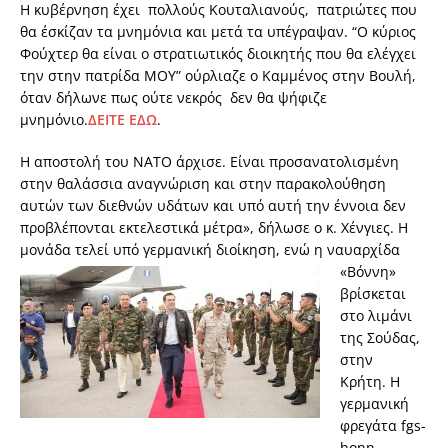
Η κυβέρνηση έχει πολλούς Κουταλιανούς, πατριώτες που
θα έσκίζαν τα μνημόνια και μετά τα υπέγραψαν. “Ο κύριος
Φούχτερ θα είναι ο στρατιωτικός διοικητής που θα ελέγχει
την στην πατρίδα ΜΟΥ” ούρλιαζε ο Καμμένος στην Βουλή,
όταν δήλωνε πως ούτε νεκρός δεν θα ψήφιζε
μνημόνιο.
ΔΕΙΤΕ ΕΔΩ
.
H αποστολή του ΝΑΤΟ άρχισε. Είναι προσανατολισμένη
στην θαλάσσια αναγνώριση και στην παρακολούθηση
αυτών των διεθνών υδάτων και υπό αυτή την έννοια δεν
προβλέπονται εκτελεστικά μέτρα», δήλωσε ο κ. Χένγιες. Η
μονάδα τελεί υπό γερμανική διοίκηση, ενώ η ναυαρχίδα
«Βόννη»
βρίσκεται
στο λιμάνι
της Σούδας,
στην
Κρήτη. Η
γερμανική
φρεγάτα fgs-
bonn