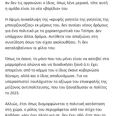
Αν δεν τις οργανώνει ο ίδιος, όπως λένε μερικοί, τότε αυτή
η ομάδα είναι τα νέα «βαρίδια» του
Η όψιμη ανακάλυψη της «κρυφής γοητεία της γοητείας της
μπουρζουαζίας» εκ μέρους του, δεν ανοίγει νέους δρόμους
για ένα πολιτικό με τα χαρακτηριστικά του Τσίπρα. Δεν
υπάρχουν άλλοι δρόμοι. Αντίθετα τον απαξιώνει στη
συνείδηση όσων τον είχαν ακολουθήσει. Τι δεν
καταλαβαίνουν οι φίλοι του;
Όπως τα έκανε, το μόνο που του μένει είναι να κατεβεί στα
μαρμαρένια αλώνια και να διεκδικήσει ξανά ό,τι έχει
απομείνει από το κόμμα του ο ίδιος έκανε κυβερνώσα
δύναμη, αλλά και ο ίδιος αποδυνάμωσε. Για να
υπερασπιστεί τουλάχιστον το αξίωμα του επικεφαλής της
μείζονος αντιπολίτευσης, που του ξαναέδωσαν οι πολίτες
το 2023.
Αλλιώς, έτσι όπως διαμορφώνεται η πολιτική κατάσταση
στη χώρα, ο ρόλος του περιγράφεται από τον στίχο του
Καβάφη: «Δεν έχει πλοίο για σε, δεν έχει οδό- έτσι που τη