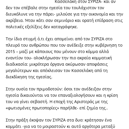
Κασσελάκη στον ΣΥΡΙΖΑ- και αν
δεν τον επέβαλε στην ηγεσία του τουλάχιστον τον
διευκόλυνε να την πάρει- μιλούσε για την οικονομία και την
ακρίβεια. Ήταν κάτι σαν σεμινάριο και ορατή επίδραση στις
πολιτικές εξελίξεις δεν καταγράφηκε.
Την ίδια στιγμή ό,τι έχει απομείνει από τον ΣΥΡΙΖΑ στο
πλευρό του ανθρώπου που τον ανέδειξε στην κυβέρνηση το
2015 – μαζί με κάποιους που μένουν στο κόμμα αλλά
εναντίον του- ολοκλήρωσαν την πιο ακραία κομματική
διαδικασία: μικρότερα όργανα ακύρωσαν αποφάσεις
μεγαλύτερων και απέκλεισαν τον Κασσελάκη από τη
διεκδίκηση της ηγεσίας.
Στην ουσία τον πριμοδοτούν: όσοι τον ανέδειξαν στην
ηγεσία δικαιούνται να τον επαναξιολογήσουν και η κρίση
του να γίνει σεβαστή. Η εποχή της Αριστεράς με της
«φωτισμένες πρωτοπορίες» παρήλθε- επί ζημία της..
Στην πράξη έκοψαν τον ΣΥΡΙΖΑ στα δυο: κράτησαν ένα
κομμάτι -για να το μοιραστούν κι αυτό αργότερα μεταξύ