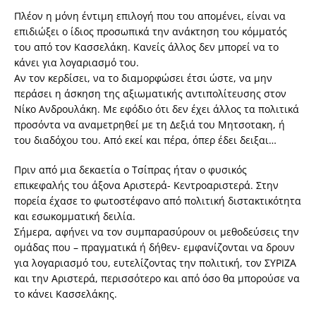
Πλέον η μόνη έντιμη επιλογή που του απομένει, είναι να
επιδιώξει ο ίδιος προσωπικά την ανάκτηση του κόμματός
του από τον Κασσελάκη. Κανείς άλλος δεν μπορεί να το
κάνει για λογαριασμό του.
Αν τον κερδίσει, να το διαμορφώσει έτσι ώστε, να μην
περάσει η άσκηση της αξιωματικής αντιπολίτευσης στον
Νίκο Ανδρουλάκη. Με εφόδιο ότι δεν έχει άλλος τα πολιτικά
προσόντα να αναμετρηθεί με τη Δεξιά του Μητσοτακη, ή
του διαδόχου του. Από εκεί και πέρα, όπερ έδει δειξαι…
Πριν από μια δεκαετία ο Τσίπρας ήταν ο φυσικός
επικεφαλής του άξονα Αριστερά- Κεντροαριστερά. Στην
πορεία έχασε το φωτοστέφανο από πολιτική διστακτικότητα
και εσωκομματική δειλία.
Σήμερα, αφήνει να τον συμπαρασύρουν οι μεθοδεύσεις την
ομάδας που – πραγματικά ή δήθεν- εμφανίζονται να δρουν
για λογαριασμό του, ευτελίζοντας την πολιτική, τον ΣΥΡΙΖΑ
και την Αριστερά, περισσότερο και από όσο θα μπορούσε να
το κάνει Κασσελάκης.