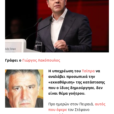
Γράφει ο
Γιώργος Λακόπουλος
Η υποχρέωση του
Τσίπρα
να
αναλάβει προσωπικά την
«εκκαθάριση» της κατάστασης
που ο ίδιος δημιούργησε, δεν
είναι θέμα γοήτρου.
Προ ημερών στον Πειραιά,
αυτός
που έφερε
τον Στέφανο