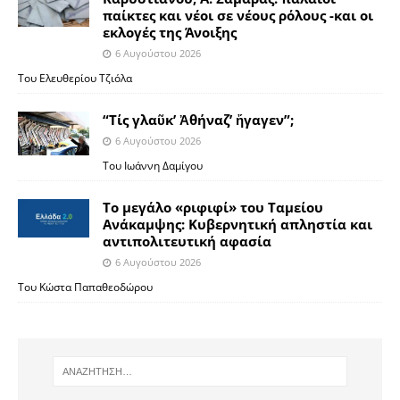
παίκτες και νέοι σε νέους ρόλους -και οι
εκλογές της Άνοιξης
6 Αυγούστου 2026
Του Ελευθερίου Τζιόλα
“Τίς γλαῦκ’ Ἀθήναζ’ ἤγαγεν”;
6 Αυγούστου 2026
Του Ιωάννη Δαμίγου
Το μεγάλο «ριφιφί» του Ταμείου
Ανάκαμψης: Κυβερνητική απληστία και
αντιπολιτευτική αφασία
6 Αυγούστου 2026
Του Κώστα Παπαθεοδώρου