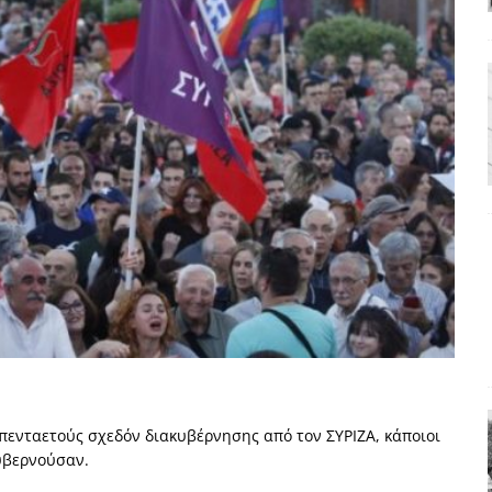
ΑΠΟΨΕΙΣ
ς παράταξης: Ο λαός θέλει, αλλά τα κόμματα της αντιπολίτευσης δεν
α της αθωότητας;» Το «αίνιγμα»και η «λύση» του μέσα από τον
είου και οι Ρήτρες του ESM
ΑΠΟΨΕΙΣ
 ισχύς για την Ελλάδα
ΑΠΟΨΕΙΣ
εγελοιοποιήθη εμφανιζόμενη»: Το άδοξο βήμα της Μ. Καρυστιανού
 πενταετούς σχεδόν διακυβέρνησης από τον ΣΥΡΙΖΑ, κάποιοι
κυβερνούσαν.