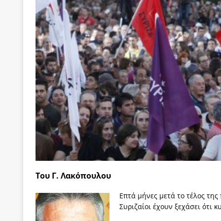
των δύο κομμάτων και όχι Ανδρουλάκη -Τσίπρα.
[ 3 Αυγούστου 2026 ]
Η τραγωδία της δημοκρατική
μπορούν να φέρουν την αλλαγή
ΠΡΟΕΚΤΑΣΕΙΣ
[ 3 Αυγούστου 2026 ]
Γιατί λιγοστεύουν «τα χρόνι
εμβληματικό «Πολίτη Κέιν»
ΠΑΡΕΜΒΑΣΕΙΣ
[ 3 Αυγούστου 2026 ]
Το Νομικό DNA του Υπερταμ
[ 3 Αυγούστου 2026 ]
Το γάλλιο και η γεωπολιτική
[ 3 Αυγούστου 2026 ]
«Εδοξάσθη κρυπτομένη και 
ΠΑΡΕΜΒΑΣΕΙΣ
Του Γ. Λακόπουλου
Επτά μήνες μετά το τέλος της
Συριζαίοι έχουν ξεχάσει ότι 