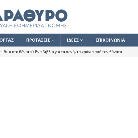
ΟΡΤΑΖ
ΠΡΟΤΑΣΕΙΣ
ΙΔΕΕΣ
ΕΠΙΚΟΙΝΩΝΙΑ
ίθεια στο θάνατο”: Ένα βιβλίο για τα πενήντα χρόνια από τον θάνατό
α το ποιος κοροϊδεύει ποιον Αλέξη
ΑΝΑΓΝΩΣΕΙΣ
 ισχυρίστηκα ότι δεν υπάρχει παρακολούθηση και κέντρο το οποίο
τεί θερμά όσους σπεύδουν να το ενισχύσουν – Συνεχίζουμε
FLASH
ίας θα κινηθεί στην αντίθετη κατεύθυνση
ΑΝΑΓΝΩΣΕΙΣ
ΠΡΟΣΩΠΟΓΡΑΦΙΕΣ
ίλημμα των εκλογών
ΑΝΑΓΝΩΣΕΙΣ