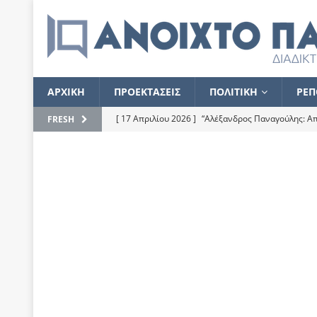
ΑΡΧΙΚΗ
ΠΡΟΕΚΤΑΣΕΙΣ
ΠΟΛΙΤΙΚΗ
ΡΕΠ
[ 17 Απριλίου 2026 ]
“Αλέξανδρος Παναγούλης: Απε
FRESH
του
ΕΠΙΛΟΓΕΣ
[ 17 Φεβρουαρίου 2026 ]
Απορίες και η απορία γι
[ 7 Νοεμβρίου 2022 ]
Kυρ. Μητσοτάκης: “Ουδέποτε
χειρίζεται το λογισμικό Predator”
ΡΕΠΟΡΤΑΖ
[ 21 Ιουλίου 2021 ]
Το Ανοιχτό Παράθυρο ευχαρισ
[ 15 Σεπτεμβρίου 2020 ]
Το εκκρεμές της οικονομ
[ 14 Ιουλίου 2020 ]
Κ. Καραμανλής: Κασσάνδρα
[ 4 Ιουλίου 2020 ]
Το σκληρό φθινόπωρο και το δ