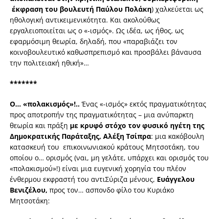
έκφραση του βουλευτή Παύλου Πολάκη
) χαλκεύεται ως
ηθολογική αντικειμενικότητα. Και ακολούθως
εργαλειοποιείται ως ο «-ισμός». Ως ιδέα, ως ήθος, ως
εφαρμόσιμη θεωρία, δηλαδή, που «παραβιάζει τον
κοινοβουλευτικό καθωσπρεπισμό και προσβάλει βάναυσα
την πολιτειακή ηθική»…
*******
Ο… «πολακισμός»!..
Ένας «-ισμός» εκτός πραγματικότητας
προς αποτροπήν της πραγματικότητας – μια ανύπαρκτη
θεωρία και πράξη
με κρυφό στόχο τον φυσικό ηγέτη της
Δημοκρατικής Παράταξης, Αλέξη Τσίπρα
: μια κακόβουλη
κατασκευή του επικοινωνιακού κράτους Μητσοτάκη, του
οποίου ο… ορισμός (ναι, μη γελάτε, υπάρχει και ορισμός του
«πολακισμού»!) είναι μια ευγενική χορηγία του πλέον
ένθερμου εκφραστή του αντιΣύριζα μένους,
Ευάγγελου
Βενιζέλου,
προς τον… ασπονδο φίλο του Κυριάκο
Μητσοτάκη: