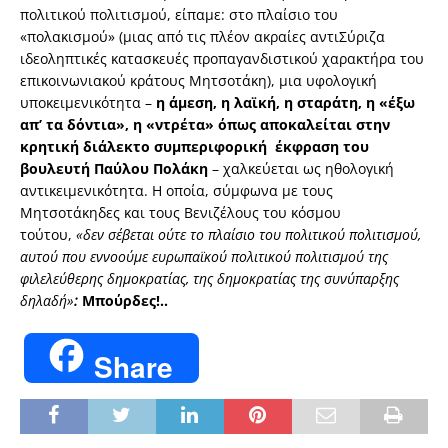
πολιτικού πολιτισμού, είπαμε: στο πλαίσιο του
«πολακισμού» (μιας από τις πλέον ακραίες αντιΣύριζα
ιδεοληπτικές κατασκευές προπαγανδιστικού χαρακτήρα του
επικοινωνιακού κράτους Μητσοτάκη), μια υφολογική
υποκειμενικότητα –
η άμεση, η λαϊκή, η σταράτη, η «έξω
απ’ τα δόντια», η «ντρέτα» όπως αποκαλείται στην
κρητική διάλεκτο συμπεριφορική έκφραση του
βουλευτή Παύλου Πολάκη
– χαλκεύεται ως ηθολογική
αντικειμενικότητα. Η οποία, σύμφωνα με τους
Μητσοτάκηδες και τους Βενιζέλους του κόσμου
τούτου,
«δεν σέβεται
ούτε το πλαίσιο του πολιτικού πολιτισμού,
αυτού που εννοούμε ευρωπαϊκού πολιτικού πολιτισμού της
φιλελεύθερης δημοκρατίας, της δημοκρατίας της συνύπαρξης
δηλαδή»
:
Μπούρδες!..
Share