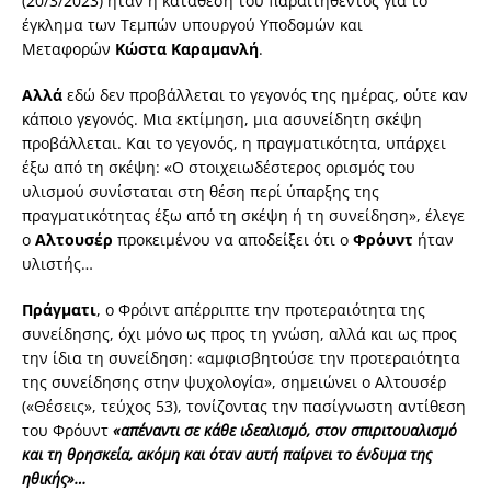
(20/3/2023) ήταν η κατάθεση του παραιτηθέντος για το
έγκλημα των Τεμπών υπουργού Υποδομών και
Μεταφορών
Κώστα Καραμανλή
.
Αλλά
εδώ δεν προβάλλεται το γεγονός της ημέρας, ούτε καν
κάποιο γεγονός. Μια εκτίμηση, μια ασυνείδητη σκέψη
προβάλλεται. Και το γεγονός, η πραγματικότητα, υπάρχει
έξω από τη σκέψη: «Ο στοιχειωδέστερος ορισμός του
υλισμού συνίσταται στη θέση περί ύπαρξης της
πραγματικότητας έξω από τη σκέψη ή τη συνείδηση», έλεγε
ο
Αλτουσέρ
προκειμένου να αποδείξει ότι ο
Φρόυντ
ήταν
υλιστής…
Πράγματι
, ο Φρόιντ απέρριπτε την προτεραιότητα της
συνείδησης, όχι μόνο ως προς τη γνώση, αλλά και ως προς
την ίδια τη συνείδηση: «αμφισβητούσε την προτεραιότητα
της συνείδησης στην ψυχολογία», σημειώνει ο Αλτουσέρ
(«Θέσεις», τεύχος 53), τονίζοντας την πασίγνωστη αντίθεση
του Φρόυντ
«απέναντι σε κάθε ιδεαλισμό, στον σπιριτουαλισμό
και τη θρησκεία, ακόμη και όταν αυτή παίρνει το ένδυμα της
ηθικής»…