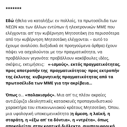
*******
Εδώ
ήθελα να καταλήξω: εν πολλοίς, τα πρωτοσέλιδα των
ΝΕΩΝ και των άλλων εντύπων ή ηλεκτρονικών ΜΜΕ που
ελέγχονται απ’ την κυβέρνηση Μητσοτάκη (τα περισσότερα
από την κυβέρνηση Μητσοτάκη ελέγχονται – αυτό το
έχουμε αναλύσει διεξοδικά σε προηγούμενα άρθρα) έχουν
πάψει να ασχολούνται με την πραγματικότητα, να
προβάλλουν γεγονότα: προβάλλουν κακόβουλες ιδέες,
σκέψεις, εκτιμήσεις:
«-ισμούς», εκτός πραγματικότητας,
προς αποτροπήν της πραγματικότητας∙ προς εκτροπήν
της έκλυτης κυβερνητικής πραγματικότητας από τα
πρωτοσέλιδα των ΜΜΕ για την ακρίβεια…
Όπως
ο…
«πολακισμός».
Μια απ’ τις πλέον ακραίες
αντιΣύριζα ιδεοληπτικές κατασκευές προπαγανδιστικού
χαρακτήρα του επικοινωνιακού κράτους Μητσοτάκη. Όπου,
μια υφολογική υποκειμενικότητα (
η άμεση, η λαϊκή, η
σταράτη, η «έξω απ’ τα δόντια», η «ντρέτα», όπως
αποκαλείται στην κρητική διάλεκτο, συμπεριφορική