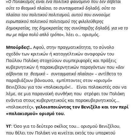
«Ο Πολακισμός είναι ένα πολιτικό φαινόμενο που δεν σέβεται
ούτε το θεσμικό πλαίσιο, το συνταγματικό δηλαδή, ούτε το
πλαίσιο του πολιτικού πολιτισμού, αυτού που εννοούμε
ευρωπαϊκού πολιτικού πολιτισμού της φιλελεύθερης
δημοκρατίας, της δημοκρατίας της συνύπαρξης δηλαδή, για να το
πω με πάρα πολύ απλό τρόπο»
, λέει ο… ορισμός.
Μπούρδες!..
Αφού, στην πραγματικότητα, το σύνολο
σχεδόν των κριτικών ή καταγγελτικών αναφορών του
Παύλου Πολάκη στοχεύουν συμπεριφορές και πράξεις
κυβερνητικών ή παρακυβερνητικών παραγόντων που «
δεν
σέβονται το θεσμικό – συνταγματικό πλαίσιο» – α
ντίθετα το
παραβιάζουν βάναυσα, εμπίπτοντες στον «ορισμό»
Βενιζέλου για τον «πολακισμό»!.. Είναι πολακιστές σαν να
λέμε, σε μια παρανοϊκή συνθήκη που στρέφει τον Πολάκη
ενάντια στους κυβερνητικούς και παρακυβερνητικούς…
«πολακιστές»,
γελοιοποιώντας τον Βενιζέλο και τον περί
«πολακισμού» ορισμό του.
ΥΓ
: Όσο για το δεύτερο σκέλος του… ορισμού Βενιζέλου,
που θέλει τον Πολάκη να κινείται εκτός του υπαρκτού