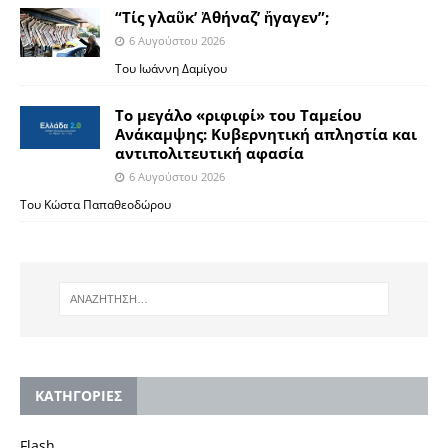
“Τίς γλαῦκ’ Ἀθήναζ’ ἤγαγεν”;
6 Αυγούστου 2026
Του Ιωάννη Δαμίγου
Το μεγάλο «ριφιφί» του Ταμείου
Ανάκαμψης: Κυβερνητική απληστία και
αντιπολιτευτική αφασία
6 Αυγούστου 2026
Του Κώστα Παπαθεοδώρου
KΑΤΗΓΟΡΙΕΣ
Flash