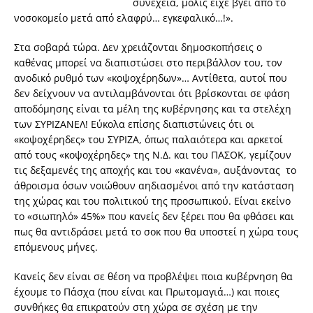
συνέχεια, μόλις είχε βγει από το
νοσοκομείο μετά από ελαφρύ… εγκεφαλικό…!».
Στα σοβαρά τώρα. Δεν χρειάζονται δημοσκοπήσεις ο
καθένας μπορεί να διαπιστώσει στο περιβάλλον του, τον
ανοδικό ρυθμό των «κοψοχέρηδων»… Αντίθετα, αυτοί που
δεν δείχνουν να αντιλαμβάνονται ότι βρίσκονται σε φάση
αποδόμησης είναι τα μέλη της κυβέρνησης και τα στελέχη
των ΣΥΡΙΖΑΝΕΛ! Εύκολα επίσης διαπιστώνεις ότι οι
«κοψοχέρηδες» του ΣΥΡΙΖΑ, όπως παλαιότερα και αρκετοί
από τους «κοψοχέρηδες» της Ν.Δ. και του ΠΑΣΟΚ, γεμίζουν
τις δεξαμενές της αποχής και του «κανένα», αυξάνοντας το
άθροισμα όσων νοιώθουν αηδιασμένοι από την κατάσταση
της χώρας και του πολιτικού της προσωπικού. Είναι εκείνο
το «σιωπηλό» 45%» που κανείς δεν ξέρει που θα φθάσει και
πως θα αντιδράσει μετά το σοκ που θα υποστεί η χώρα τους
επόμενους μήνες.
Κανείς δεν είναι σε θέση να προβλέψει ποια κυβέρνηση θα
έχουμε το Πάσχα (που είναι και Πρωτομαγιά…) και ποιες
συνθήκες θα επικρατούν στη χώρα σε σχέση με την