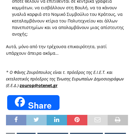
όποτε θέλουν να επιτίθενται σε κεντρικά γραφεία
κομμάτων, να εισβάλλουν στη Βουλή, να τα κάνουν
γυαλιά καρφιά στο Νομικό Συμβούλιο του Κράτους, να
καταλαμβάνουν κτίρια του Πολυτεχνείου και άλλων
πανεπιστημίων και να απολαμβάνουν μιας απίστευτης
ανοχής;
Αυτά, μόνο από την τρέχουσα επικαιρότητα, γιατί
υπάρχουν άπειρα ακόμα…
* Ο Φάνης Ζουρόπουλος είναι τ. πρόεδρος της Ε.Ι.Ε.Τ. και
εκτελεστικός πρόεδρος της Ένωσης Ευρωπαίων Δημοσιογράφων
(Ε.Ε.Δ.)-
zourop
@
otenet
.
gr
Share