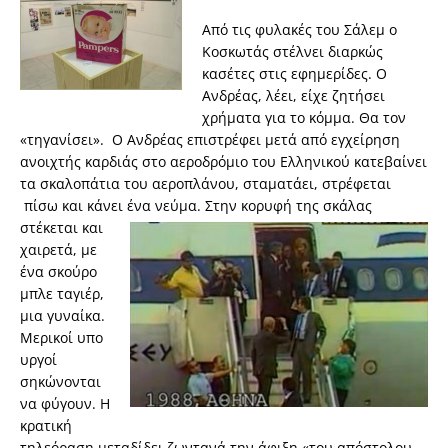
Από τις φυλακές του Σάλεμ ο
Κοσκωτάς στέλνει διαρκώς
κασέτες στις εφημερίδες. Ο
Ανδρέας, λέει, είχε ζητήσει
χρήματα για το κόμμα. Θα τον
«τηγανίσει». Ο Ανδρέας επιστρέφει μετά από εγχείρηση
ανοιχτής καρδιάς στο αεροδρόμιο του Ελληνικού κατεβαίνει
τα σκαλοπάτια του αεροπλάνου, σταματάει, στρέφεται
πίσω και κάν
ει ένα νεύμα. Στην κορυφή της σκάλας
στέκεται και
χαιρετά, με
ένα σκούρο
μπλε ταγιέρ,
μια γυναίκα.
Μερικοί υπο
υργοί
σηκώνονται
να φύγουν. Η
κρατική
τηλεόραση μεταδίδει ζωντανά την άφιξη «του απόστολου