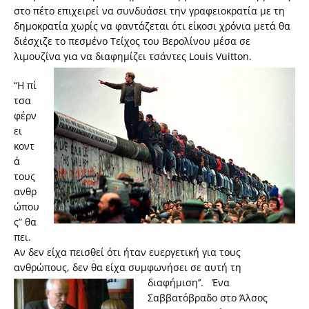
στο πέτο επιχειρεί να συνδυάσει την γραφειοκρατία με τη
δημοκρατία χωρίς να φαντάζεται ότι είκοσι χρόνια μετά θα
διέσχιζε το πεσμένο Τείχος του Βερολίνου μέσα σε
λιμουζίνα για να διαφημίζει τσάντες Louis Vuitton.
“H πί
τσα
φέρν
ει
κοντ
ά
τους
ανθρ
ώπου
ς” θα
πει.
Αν δεν είχα πεισθεί ότι ήταν ευεργετική για τους
ανθρώπους, δεν θα είχα συμφωνήσει
σε αυτή τη
διαφήμιση’’. Ένα
Σαββατόβραδο στο Άλσος