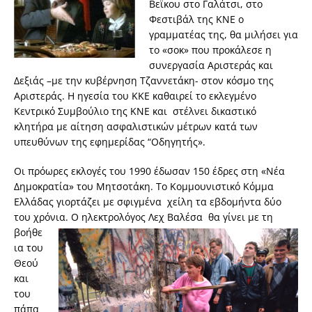
Βεϊκου στο Γαλάτσι, στο
Φεστιβάλ της ΚΝΕ ο
γραμματέας της, θα μιλήσει για
το «σοκ» που προκάλεσε η
συνεργασία Αριστεράς και
Δεξιάς –με την κυβέρνηση Τζαννετάκη- στον κόσμο της
Αριστεράς. Η ηγεσία του ΚΚΕ καθαιρεί το εκλεγμένο
Κεντρικό Συμβούλιο της ΚΝΕ και στέλνει δικαστικό
κλητήρα με αίτηση ασφαλιστικών μέτρων κατά των
υπευθύνων της εφημερίδας “Οδηγητής».
Οι πρόωρες εκλογές του 1990 έδωσαν 150 έδρες στη «Νέα
Δημοκρατία» του Μητσοτάκη. Το Κομμουνιστικό Κόμμα
Ελλάδας γιορτάζει με σφιγμένα χείλη τα εβδομήντα δύο
του χρόνι
α. Ο ηλεκτρολόγος Λεχ Βαλέσα θα γίνει με τη
βοήθε
ια του
Θεού
και
του
πάπα