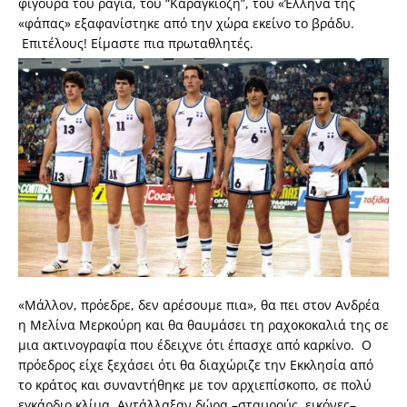
φιγούρα του ραγιά, του “Καραγκιόζη”, του «Έλληνα της
«φάπας» εξαφανίστηκε από την χώρα εκείνο το βράδυ.
Επιτέλους! Είμαστε πια πρωταθλητές.
«Μάλλον, πρόεδρε, δεν αρέσουμε πια», θα πει στον Ανδρέα
η Μελίνα Μερκούρη και θα θαυμάσει τη ραχοκοκαλιά της σε
μια ακτινογραφία που έδειχνε ότι έπασχε από καρκίνο. Ο
πρόεδρος είχε ξεχάσει ότι θα διαχώριζε την Εκκλησία από
το κράτος και συναντήθηκε με τον αρχιεπίσκοπο, σε πολύ
εγκάρδιο κλίμα. Αντάλλαξαν δώρα –σταυρούς, εικόνες–,