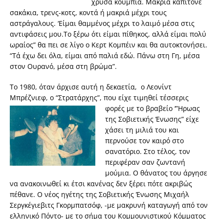
χρυσά κουμπιά. Μακριά καπιτονέ
σακάκια, τρενς-κοτς, κοντά ή μακριά μέχρι τους
αστράγαλους. ‘Είμαι θαμμένος μέχρι το λαιμό μέσα στις
αντιφάσεις μου.Το ξέρω ότι είμαι πίθηκος, αλλά είμαι πολύ
ωραίος” θα πει σε λίγο ο Κερτ Κομπέιν και θα αυτοκτονήσει.
“Τά έχω δει όλα, είμαι από παλιά εδώ. Πάνω στη Γη, μέσα
στον Ουρανό, μέσα στη βρώμα”.
Το 1980, όταν άρχισε αυτή η δεκαετία, ο Λεονίντ
Μπρέζνιεφ, ο “Στρατάρχης”, που είχε τιμηθεί τέσσερις
φορές με το βραβείο ‘”Ηρωας
της Σοβιετικής Ένωσης” είχε
χάσει τη μιλιά του και
περνούσε τον καιρό στο
σανατόριο. Στο τέλος, τον
περιφέραν σαν ζωντανή
μούμια. Ο θάνατος του άργησε
να ανακοινωθεί κι έτσι κανένας δεν ξέρει πότε ακριβώς
πέθανε. Ο νέος ηγέτης της Σοβιετικής Ένωσης Μιχαήλ
Σεργκέγιεβιτς Γκορμπατσόφ, -με μακρυνή καταγωγή από τον
ελληνικό Πόντο- με το σήμα του Κομμουνιστικού Κόμματος