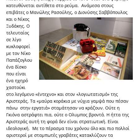
κατευθύνεται αντίθετα στο ρεύμα. Ανάμεσα στους
επιβάτες ο Μανώλης Ρασούλης, ο
Διονύσης Σαββόπουλος
και ο Νίκος
Ξυδάκης. Ο
τελευταίος
σε λίγο
κυκλοφορεί
με τον Νίκο
Παπάζογλου
ένα δίσκο
που είναι
ένα ηχηρό
χαστούκι
στο λεγόμενο «έντεχνο» και στον «λογιωτατισμό» της
Αριστεράς. Τα «μαύρα κοράκια με νύχια γαμψά που πέσαν
πάνω στην εργατιά» σταμάτησαν να κράζουν. Ούτε η
Γκιόνα αστράφτει πια, ούτε ο Ολυμπος βροντά. Η ήττα της
Αριστεράς αυτή τη φορά δεν είναι στρατιωτική. Είναι
ιδεολογική. Με το πέρασμα του χρόνου όλο και πιο πολλοί
αριστεροί με σταμπωτές γραβάτες κατακλύζουν τα