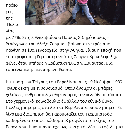
πρόεδ
ρος
της
Πολω
νίας
με 77%. Στις 8 Δεκεμβρίου ο Παύλος Σιδηρόπουλος –
δισέγγονος του Αλέξη Ζορμπά– βρίσκεται νεκρός από
ηρωίνη σε ένα ξενοδοχείο στην Αθήνα. Είναι η εποχή που
επιστρέφει στη Γη ο αστροναύτης Σεργκέι Κρικάλεφ. Είχε
φύγει όταν υπήρχε η Σοβιετική Ένωση. Συναντάει μια
ταπεινωμένη, πεινασμένη Ρωσία.
Η πτώση του Τείχους του Βερολίνου στις 10 Νοέμβρη 1989
έγινε δεκτή με ενθουσιασμό. Όταν άνοιξαν οι μπάρες,
χιλιάδες άνθρωποι ξεχύθηκαν προς τον «ελεύθερο κόσμο».
Στο γερμανικό κοινοβούλιο έψαλλαν τον εθνικό ύμνο.
Πολλές μπιραρίες στο Δυτικό Βερολίνο κέρασαν μπίρες. Σε
λίγο μια διαφήμιση θα παρουσιάζει τον Γκορμπατσόφ
καθισμένο στο πίσω κάθισμα ΙΧ με φόντο το τείχος του
Βερολίνου. Η καμπάνια έχει ως κεντρική ιδέα το ταξίδι, μια