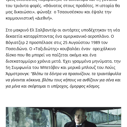
του τριάντα φορές. «Θάνατος στους προδότες. Η ιστορία θα
μας δικαιώσει», φώναξε ο Τσαουσέσκου και έψαλε την
κομμουνιστική «Διεθνή».
Στο μακρινό Ελ Σαλβαντόρ οι αντάρτες υποδέχτηκαν τη νέα
δεκαετία καταρρίπτοντας ένα αμερικανικό αεροπλάνο. Ο
Βόγιατζερ 2 προσπέλασε στις 25 Αυγούστου 1989 τον
Ποσειδώνα. Ο «Ταξιδιώτης» κουβαλάει έναν ορειχάλκινο
δίσκο που θα μπορεί να παίζεται ακόμα και ένα
δισεκατομμύριο χρόνια μετά. Έχει γραμμένα μηνύματα, την
5η Συμφωνία του Μπετόβεν και μερικά μπλουζ του Λούις
Άρμστρονγκ:
“Βλέπω τα δέντρα να πρασινίζουν, τα τριαντάφυλλα
να γίνονται κόκκινα, βλέπω τους κήπους να ανθίζουν για σένα και
για μένα και σκέφτομαι τι υπέροχος, όμορφος κόσμος.