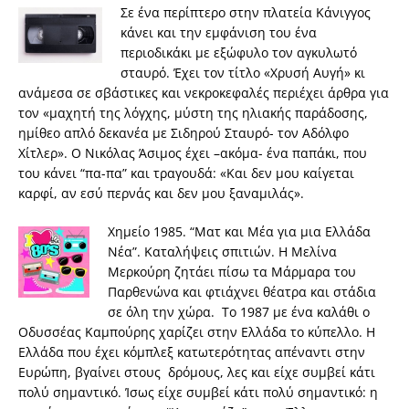
Σε ένα περίπτερο στην πλατεία Κάνιγγος
κάνει και την εμφάνιση του ένα
περιοδικάκι με εξώφυλο τον αγκυλωτό
σταυρό. Έχει τον τίτλο «Χρυσή Αυγή» κι
ανάμεσα σε σβάστικες και νεκροκεφαλές περιέχει άρθρα για
τον «μαχητή της λόγχης, μύστη της ηλιακής παράδοσης,
ημίθεο απλό δεκανέα με Σιδηρού Σταυρό- τον Αδόλφο
Χίτλερ». Ο Νικόλας Άσιμος έχει –ακόμα- ένα παπάκι, που
του κάνει “πα-πα” και τραγουδά: «Και δεν μου καίγεται
καρφί, αν εσύ περνάς και δεν μου ξαναμιλάς».
Χημείο 1985. “Ματ και Μέα για μια Ελλάδα
Νέα”. Καταλήψεις σπιτιών. Η Μελίνα
Μερκούρη ζητάει πίσω τα Μάρμαρα του
Παρθενώνα και φτιάχνει θέατρα και στάδια
σε όλη την χώρα. Το 1987 με ένα καλάθι ο
Οδυσσέας Καμπούρης χαρίζει στην Ελλάδα το κύπελλο. Η
Ελλάδα που έχει κόμπλεξ κατωτερότητας απέναντι στην
Ευρώπη, βγαίνει στους δρόμους, λες και είχε συμβεί κάτι
πολύ σημαντικό. Ίσως είχε συμβεί κάτι πολύ σημαντικό: η