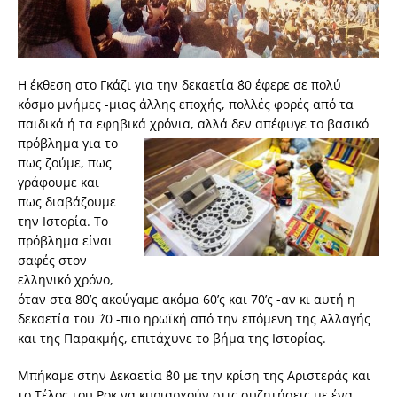
Η έκθεση στο Γκάζι για την δεκαετία ΄80 έφερε σε πολύ
κόσμο μνήμες -μιας άλλης εποχής, πολλές φορές από τα
παιδικά ή τα εφηβικά χρόνια, αλλά δεν απέφυγε το βασικό
πρόβλημα
για το
πως ζούμε, πως
γράφουμε και
πως διαβάζουμε
την Ιστορία. Το
πρόβλημα είναι
σαφές στον
ελληνικό χρόνο,
όταν στα 80’ς ακούγαμε ακόμα 60’ς και 70’ς -αν κι αυτή η
δεκαετία του ΄70 -πιο ηρωϊκή από την επόμενη της Αλλαγής
και της Παρακμής, επιτάχυνε το βήμα της Ιστορίας.
Μπήκαμε στην Δεκαετία ΄80 με την κρίση της Αριστεράς και
το Τέλος του Ροκ να κυριαρχούν στις συζητήσεις με ένα