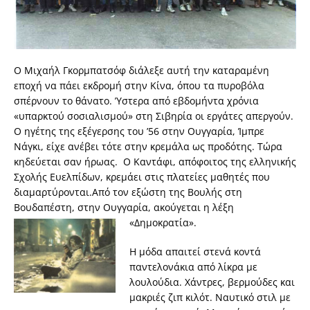
Ο Μιχαήλ Γκορμπατσόφ διάλεξε αυτή την καταραμένη
εποχή να πάει εκδρομή στην Κίνα, όπου τα πυροβόλα
σπέρνουν το θάνατο. Ύστερα από εβδομήντα χρόνια
«υπαρκτού σοσιαλισμού» στη Σιβηρία οι εργάτες απεργούν.
Ο ηγέτης της εξέγερσης του ’56 στην Ουγγαρία, Ίμπρε
Νάγκι, είχε ανέβει τότε στην κρεμάλα ως προδότης. Τώρα
κηδεύεται σαν ήρωας. Ο Καντάφι, απόφοιτος της ελληνικής
Σχολής Ευελπίδων, κρεμάει στις πλατείες μαθητές που
διαμαρτύρονται.Από τον εξώστη της Βουλής στη
Βουδαπέστη, στην Ουγγαρία, ακούγεται η λέξη
«Δημοκρατία».
Η μόδα απαιτεί στενά κοντά
παντελονάκια από λίκρα με
λουλούδια. Χάντρες, βερμούδες και
μακριές ζιπ κιλότ. Ναυτικό στιλ με