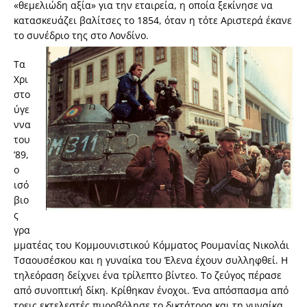
«θεμελιώδη αξία» για την εταιρεία, η οποία ξεκίνησε να
κατασκευάζει βαλίτσες το 1854, όταν η τότε Αριστερά έκανε
το συνέδριο της στο Λονδίνο.
Τα
Χρι
στο
ύγε
ννα
του
’89,
ο
ισό
βιο
ς
γρα
μματέας του Κομμουνιστικού Κόμματος Ρουμανίας Νικολάι
Τσαουσέσκου και η γυναίκα του Έλενα έχουν συλληφθεί. Η
τηλεόραση δείχνει ένα τρίλεπτο βίντεο. Το ζεύγος πέρασε
από συνοπτική δίκη. Κρίθηκαν ένοχοι. Ένα απόσπασμα από
τρεις εκτελεστές πυροβόλησε το δικτάτορα και τη γυναίκα