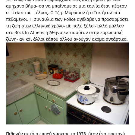
αμήχανο βήμα- σα να μπαίναμε σε μια ταινία όταν πέφταν
οι τίτλοι του τέλους. Ο Τζιμ Μόρρισον ή ο Τσε ήταν πια
πεθαμένοι. Η συναυλία των Police ανέλαβε να προσαρμόσει
τη ζωή στον ελληνικό χρόνο- με πολύ ξύλο!- αλλά μάλλον
στο Rock In Athens η Αθήνα εντασσόταν στην ευρωπαϊκή
ζώνη- αν και άλλοι κάπου αλλού ακούγαν ακόμα αντάρτικα.
Πιθανόν αυτή η εποχή νάρχισε το 1978 όταν ένα φορτηγό