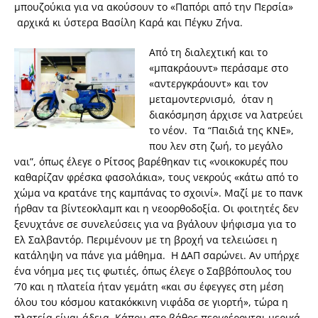
μπουζούκια για να ακούσουν το «Παπόρι από την Περσία»
αρχικά κι ύστερα Βασίλη Καρά και Πέγκυ Ζήνα.
Από τη διαλεχτική και το
«μπακράουντ» περάσαμε στο
«αντεργκράουντ» και τον
μεταμοντερνισμό, όταν η
διακόσμηση άρχισε να λατρεύει
το νέον. Τα “Παιδιά της ΚΝΕ»,
που λεν στη ζωή, το μεγάλο
ναι”, όπως έλεγε ο Ρίτσος βαρέθηκαν τις «νοικοκυρές που
καθαρίζαν φρέσκα φασολάκια», τους νεκρούς «κάτω από το
χώμα να κρατάνε της καμπάνας το σχοινί». Μαζί με το πανκ
ήρθαν τα βίντεοκλαμπ και η νεοορθοδοξία. Οι φοιτητές δεν
ξενυχτάνε σε συνελεύσεις για να βγάλουν ψήφισμα για το
Ελ Σαλβαντόρ. Περιμένουν με τη βροχή να τελειώσει η
κατάληψη να πάνε για μάθημα. Η ΔΑΠ σαρώνει. Αν υπήρχε
ένα νόημα μες τις φωτιές, όπως έλεγε ο Σαββόπουλος του
’70 και η πλατεία ήταν γεμάτη «και συ έφεγγες στη μέση
όλου του κόσμου κατακόκκινη νιφάδα σε γιορτή», τώρα η
πλατεία είναι άδεια. Κάπου στο βάθος περιφέρονται μερικά