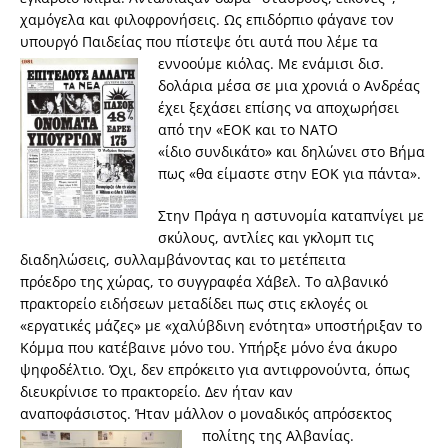
χαμόγελα και φιλοφρονήσεις. Ως επιδόρπιο φάγανε τον
υπουργό Παιδείας που πίστεψε ότι αυτά που λέμε τα
εννοούμε κιόλας. Με ενάμισι
δισ.
δολάρια μέσα σε μια χρονιά ο Ανδρέας
έχει ξεχάσει επίσης να αποχωρήσει
από την «ΕΟΚ και το ΝΑΤΟ
«ίδιο συνδικάτο» και δηλώνει στο Βήμα
πως «θα είμαστε στην ΕΟΚ για πάντα».
Στην Πράγα η αστυνομία καταπνίγει με
σκύλους, αντλίες και γκλομπ τις
διαδηλώσεις, συλλαμβάνοντας και το μετέπειτα
πρόεδρο της χώρας, το συγγραφέα Χάβελ. Το αλβανικό
πρακτορείο ειδήσεων μεταδίδει πως στις εκλογές οι
«εργατικές μάζες» με «χαλύβδινη ενότητα» υποστήριξαν το
Κόμμα που κατέβαινε μόνο του. Υπήρξε μόνο ένα άκυρο
ψηφοδέλτιο. Όχι, δεν επρόκειτο για αντιφρονούντα, όπως
διευκρίνισε το πρακτορείο. Δεν ήταν καν
αναποφάσιστος. Ήταν μάλλον ο μοναδικός απρόσεκτος
πολίτης της Αλβανίας.