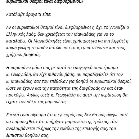
ευρωπαϊκοί θεσμοί είναι διεφθαρμένοι.»
Κατάλαβε άραγε τι είπε;
Αν οι ευρωπαϊκοί θεσμοί είναι διεφθαρμένοι ή όχι, το γνωρίζει ο
Ελληνικός λαός, δεν χρειάζεται τον Μανιαδάκη για να το
καταλάβει. Οι Μανιαδάκηδες είναι χρήσιμοι για να αντιληφθεί η
κοινή γνώμη το ποιόν αυτών που τους εμπιστεύονται και τους
χρήζουν βοηθούς.
Η παραπάνω ρήση σας με αυτό το επαγωγικό συμπέρασμα
κ. Γεωργιάδη, θα είχε πιθανόν βάση, αν παραδεχθείτε ότι τον
κ. Μανιαδάκη σας τον επέβαλαν για βοηθό οι ευρωπαϊκοί θεσμοί,
ώστε να έχουν και την πατρότητα της διαφθοράς αν και όταν
προκύψει. Απλώς εσείς κ. Γεωργιάδη σε αυτή την περίπτωση θα
είχατε τον ρόλο της μαριονέτας.
Επειδή είναι σίγουρο ότι ο εγωισμός σας δεν θα σας άφηνε ποτέ
να παραδεχθείτε ότι υπήρξατε μαριονέτα της τρόικας, τότε
αναλαμβάνεται πλήρως την ευθύνη της επιλογής σας, του
έμπιστου βοηθού σας.