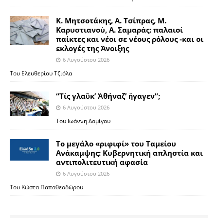
Κ. Μητσοτάκης, Α. Τσίπρας, Μ.
Καρυστιανού, Α. Σαμαράς: παλαιοί
παίκτες και νέοι σε νέους ρόλους -και οι
εκλογές της Άνοιξης
6 Αυγούστου 2026
Του Ελευθερίου Τζιόλα
“Τίς γλαῦκ’ Ἀθήναζ’ ἤγαγεν”;
6 Αυγούστου 2026
Του Ιωάννη Δαμίγου
Το μεγάλο «ριφιφί» του Ταμείου
Ανάκαμψης: Κυβερνητική απληστία και
αντιπολιτευτική αφασία
6 Αυγούστου 2026
Του Κώστα Παπαθεοδώρου