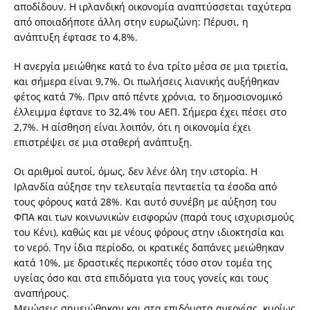
αποδίδουν. Η ιρλανδική οικονομία αναπτύσσεται ταχύτερα
από οποιαδήποτε άλλη στην ευρωζώνη: Πέρυσι, η
ανάπτυξη έφτασε το 4,8%.
Η ανεργία μειώθηκε κατά το ένα τρίτο μέσα σε μια τριετία,
και σήμερα είναι 9,7%. Οι πωλήσεις λιανικής αυξήθηκαν
φέτος κατά 7%. Πριν από πέντε χρόνια, το δημοσιονομικό
έλλειμμα έφτανε το 32,4% του ΑΕΠ. Σήμερα έχει πέσει στο
2,7%. Η αίσθηση είναι λοιπόν, ότι η οικονομία έχει
επιστρέψει σε μια σταθερή ανάπτυξη.
Οι αριθμοί αυτοί, όμως, δεν λένε όλη την ιστορία. Η
Ιρλανδία αύξησε την τελευταία πενταετία τα έσοδα από
τους φόρους κατά 28%. Και αυτό συνέβη με αύξηση του
ΦΠΑ και των κοινωνικών εισφορών (παρά τους ισχυρισμούς
του Κένι), καθώς και με νέους φόρους στην ιδιοκτησία και
το νερό. Την ίδια περίοδο, οι κρατικές δαπάνες μειώθηκαν
κατά 10%, με δραστικές περικοπές τόσο στον τομέα της
υγείας όσο και στα επιδόματα για τους γονείς και τους
αναπήρους.
Μειώσεις σημειώθηκαν και στα επιδόματα ανεργίας, κυρίως