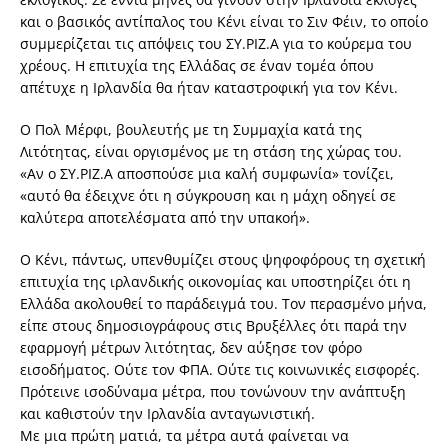
και ο βασικός αντίπαλος του Κένι είναι το Σιν Φέιν, το οποίο
συμμερίζεται τις απόψεις του ΣΥ.ΡΙΖ.Α για το κούρεμα του
χρέους. Η επιτυχία της Ελλάδας σε έναν τομέα όπου
απέτυχε η Ιρλανδία θα ήταν καταστροφική για τον Κένι.
Ο Πολ Μέρφι, βουλευτής με τη Συμμαχία κατά της
Λιτότητας, είναι οργισμένος με τη στάση της χώρας του.
«Αν ο ΣΥ.ΡΙΖ.Α αποσπούσε μια καλή συμφωνία» τονίζει,
«αυτό θα έδειχνε ότι η σύγκρουση και η μάχη οδηγεί σε
καλύτερα αποτελέσματα από την υπακοή».
Ο Κένι, πάντως, υπενθυμίζει στους ψηφοφόρους τη σχετική
επιτυχία της ιρλανδικής οικονομίας και υποστηρίζει ότι η
Ελλάδα ακολουθεί το παράδειγμά του. Τον περασμένο μήνα,
είπε στους δημοσιογράφους στις Βρυξέλλες ότι παρά την
εφαρμογή μέτρων λιτότητας, δεν αύξησε τον φόρο
εισοδήματος. Ούτε τον ΦΠΑ. Ούτε τις κοινωνικές εισφορές.
Πρότεινε ισοδύναμα μέτρα, που τονώνουν την ανάπτυξη
και καθιστούν την Ιρλανδία ανταγωνιστική.
Με μια πρώτη ματιά, τα μέτρα αυτά φαίνεται να