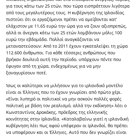
για τους κάτω των 25 ετών, που τώρα εισπράττουν λιγότερα
από τους μεγαλυτέρους τους. Η κυβέρνηση της Ιρλανδίας
πιστεύει ότι οι εργαζόμενοι πρέπει να αμείβονται κατ’
ελάχιστον με 11,65 ευρώ την ώρα για να ζουν αξιοπρεπώς,
αλλά οι άνεργοι κάτω των 25 ετών λαμβάνουν μόλις 100
ευρώ την εβδομάδα. Πολλοί αναγκάζονται να
μεταναστεύσουν: Από το 2011 έχουν εγκαταλείψει τη χώρα
112.600 άνθρωποι. Για κάθε τέσσερις ανθρώπους που
βρήκαν δουλειά αυτή την περίοδο, υπάρχουν πέντε που
έφυγαν από τη χώρα, ενδεχομένως για να μην
ξαναγυρίσουν ποτέ.
Ίσως οι καλύτεροι να μιλήσουν για το ιρλανδικό μοντέλο
είναι οι Έλληνες που το έχουν γνωρίσει από πρώτο χέρι.
«Είναι λυπηρό οι πολιτικοί να μην ασκούν πολλές φορές
πολιτική με βάση τον ρεαλισμό, αλλά την εκδίκηση» λέει ο
Κωνσταντίνος Δρακάκης, πρόεδρος της ελληνικής
κοινότητας στην Ιρλανδία. «Καταλαβαίνω γιατί η ιρλανδική
κυβέρνηση λέει πως αφού υπέφεραν οι Ιρλανδοί, θα πρέπει
να υποφέρουν και οι Έλληνες. Αυτό που δεν γνωρίζει είναι