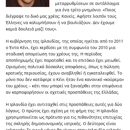
μεταρρυθμίσεων σε αντάλλαγμα
για ένα τρίτο μνημόνιο. «Ποιος
διέγραψε το δικό μας χρέος; Κανείς. Αφήστε λοιπόν τους
Έλληνες να κολυμπήσουν ή να βουλιάξουν. Δεν έχουμε
καμιά δουλειά μαζί τους».
Η κυβέρνηση της Ιρλανδίας, της οποίας ηγείται από το 2011
ο Έντα Κένι, έχει κερδίσει με τη συμφωνία του 2010 μια
σταδιακή απομείωση του χρέους της. Η περίοδος
αποπληρωμής έχει παραταθεί και το επιτόκιο έχει μειωθεί.
Ορισμένες πολιτικά δύσκολες αποφάσεις, όπως η πώληση
κρατικής περιουσίας, έχουν αναβληθεί ή εγκαταλειφθεί. Το
μόνο που δεν κατάφερε ο Κένι ήταν ένα κανονικό «κούρεμα»
του χρέους – κάτι που μπορεί να ξαναέρθει στην επιφάνεια
αν καρποφορήσουν οι σχετικές προσπάθειες της Ελλάδας.
Η Ιρλανδία έχει αντιταχθεί στις προσπάθειες αυτές για δύο
λόγους. Ο πρώτος έχει σχέση με τη φήμη της: Η Ιρλανδία
χρησιμοποιείται ως πρότυπο για τις πιθανότητες επιτυχίας
της σκληρής δημοσιονομικής ιατρικής. Ο δεύτερος είναι
εκλογικός: Σε εννιά μήνες θα γίνουν στην Ιρλανδία εκλογές