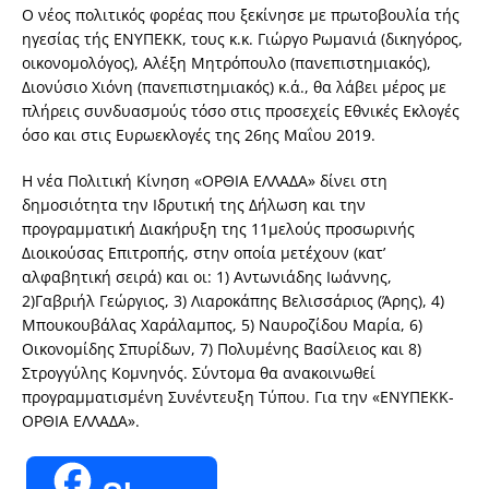
Ο νέος πολιτικός φορέας που ξεκίνησε με πρωτοβουλία τής
ηγεσίας τής ΕΝΥΠΕΚΚ, τους κ.κ. Γιώργο Ρωμανιά (δικηγόρος,
οικονομολόγος), Αλέξη Μητρόπουλο (πανεπιστημιακός),
Διονύσιο Χιόνη (πανεπιστημιακός) κ.ά., θα λάβει μέρος με
πλήρεις συνδυασμούς τόσο στις προσεχείς Εθνικές Εκλογές
όσο και στις Ευρωεκλογές της 26ης Μαΐου 2019.
Η νέα Πολιτική Κίνηση «ΟΡΘΙΑ ΕΛΛΑΔΑ» δίνει στη
δημοσιότητα την Ιδρυτική της Δήλωση και την
προγραμματική Διακήρυξη της 11μελούς προσωρινής
Διοικούσας Επιτροπής, στην οποία μετέχουν (κατ’
αλφαβητική σειρά) και οι: 1) Αντωνιάδης Ιωάννης,
2)Γαβριήλ Γεώργιος, 3) Λιαροκάπης Βελισσάριος (Άρης), 4)
Μπουκουβάλας Χαράλαμπος, 5) Ναυροζίδου Μαρία, 6)
Οικονομίδης Σπυρίδων, 7) Πολυμένης Βασίλειος και 8)
Στρογγύλης Κομνηνός. Σύντομα θα ανακοινωθεί
προγραμματισμένη Συνέντευξη Τύπου. Για την «ΕΝΥΠΕΚΚ-
ΟΡΘΙΑ ΕΛΛΑΔΑ».