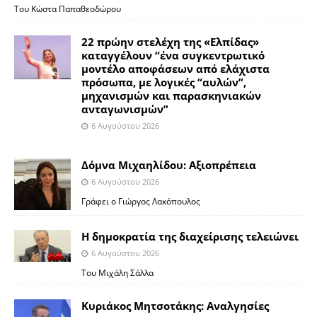
Του Κώστα Παπαθεοδώρου
22 πρώην στελέχη της «Ελπίδας»
καταγγέλουν “ένα συγκεντρωτικό
μοντέλο αποφάσεων από ελάχιστα
πρόσωπα, με λογικές “αυλών”,
μηχανισμών και παρασκηνιακών
ανταγωνισμών”
6 Αυγούστου 2026
Δόμνα Μιχαηλίδου: Αξιοπρέπεια
6 Αυγούστου 2026
Γράφει ο Γιώργος Λακόπουλος
Η δημοκρατία της διαχείρισης τελειώνει
6 Αυγούστου 2026
Του Μιχάλη Σάλλα
Κυριάκος Μητσοτάκης: Αναλγησίες