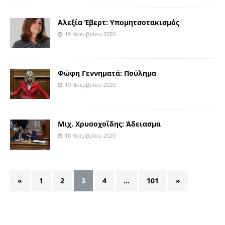
Αλεξία Έβερτ: Υπομητσοτακισμός
19 Νοεμβρίου 2020
Φώφη Γεννηματά: Πούλημα
19 Νοεμβρίου 2020
Μιχ. Χρυσοχοΐδης: Άδειασμα
18 Νοεμβρίου 2020
«
1
2
3
4
…
101
»