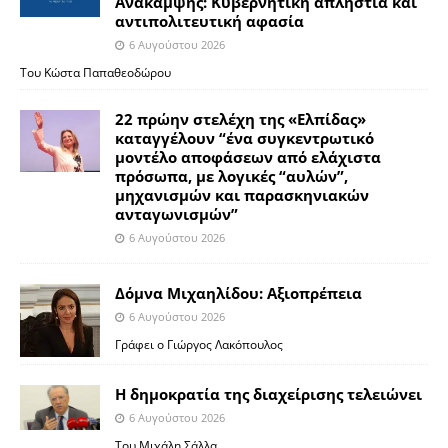
Ανάκαμψης: Κυβερνητική απληστία και
αντιπολιτευτική αφασία
6 Αυγούστου 2026
Του Κώστα Παπαθεοδώρου
22 πρώην στελέχη της «Ελπίδας»
καταγγέλουν “ένα συγκεντρωτικό
μοντέλο αποφάσεων από ελάχιστα
πρόσωπα, με λογικές “αυλών”,
μηχανισμών και παρασκηνιακών
ανταγωνισμών”
6 Αυγούστου 2026
Δόμνα Μιχαηλίδου: Αξιοπρέπεια
6 Αυγούστου 2026
Γράφει ο Γιώργος Λακόπουλος
Η δημοκρατία της διαχείρισης τελειώνει
6 Αυγούστου 2026
Του Μιχάλη Σάλλα