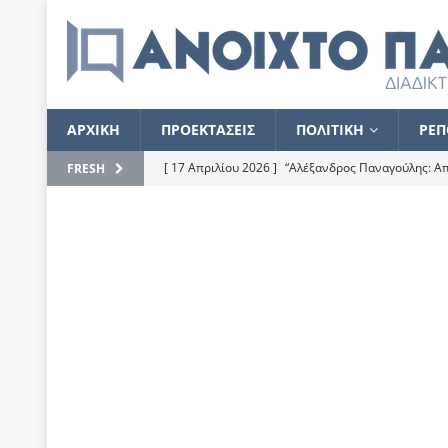
ΑΡΧΙΚΗ
ΠΡΟΕΚΤΑΣΕΙΣ
ΠΟΛΙΤΙΚΗ
ΡΕΠ
[ 17 Απριλίου 2026 ]
“Αλέξανδρος Παναγούλης: Απε
FRESH
του
ΕΠΙΛΟΓΕΣ
[ 17 Φεβρουαρίου 2026 ]
Απορίες και η απορία γι
[ 7 Νοεμβρίου 2022 ]
Kυρ. Μητσοτάκης: “Ουδέποτε
χειρίζεται το λογισμικό Predator”
ΡΕΠΟΡΤΑΖ
[ 21 Ιουλίου 2021 ]
Το Ανοιχτό Παράθυρο ευχαρισ
[ 15 Σεπτεμβρίου 2020 ]
Το εκκρεμές της οικονομ
[ 14 Ιουλίου 2020 ]
Κ. Καραμανλής: Κασσάνδρα
[ 4 Ιουλίου 2020 ]
Το σκληρό φθινόπωρο και το δ