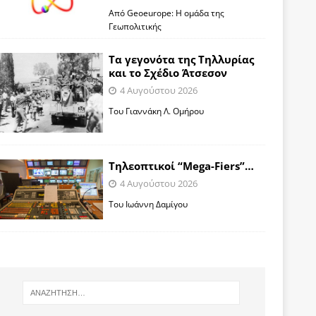
Από Geoeurope: H ομάδα της
Γεωπολιτικής
Τα γεγονότα της Τηλλυρίας
και το Σχέδιο Άτσεσον
4 Αυγούστου 2026
Toυ Γιαννάκη Λ. Ομήρου
Tηλεοπτικοί “Mega-Fiers”…
4 Αυγούστου 2026
Toυ Ιωάννη Δαμίγου