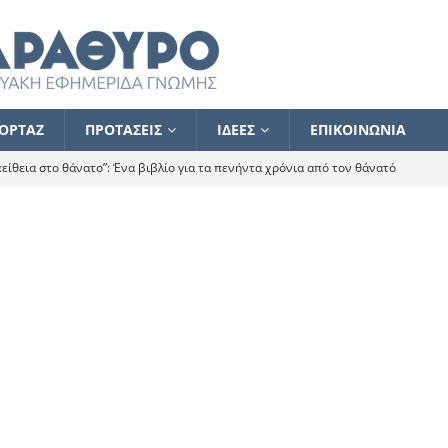
ΟΡΤΑΖ
ΠΡΟΤΑΣΕΙΣ
ΙΔΕΕΣ
ΕΠΙΚΟΙΝΩΝΙΑ
ίθεια στο θάνατο”: Ένα βιβλίο για τα πενήντα χρόνια από τον θάνατό
α το ποιος κοροϊδεύει ποιον Αλέξη
ΑΝΑΓΝΩΣΕΙΣ
 ισχυρίστηκα ότι δεν υπάρχει παρακολούθηση και κέντρο το οποίο
τεί θερμά όσους σπεύδουν να το ενισχύσουν – Συνεχίζουμε
FLASH
ίας θα κινηθεί στην αντίθετη κατεύθυνση
ΑΝΑΓΝΩΣΕΙΣ
ΠΡΟΣΩΠΟΓΡΑΦΙΕΣ
ίλημμα των εκλογών
ΑΝΑΓΝΩΣΕΙΣ