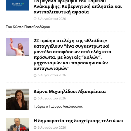
Το μεγάλο «ριφιφί» του Ταμείου
Ανάκαμψης: Κυβερνητική απληστία και
αντιπολιτευτική αφασία
6 Αυγούστου 2026
Του Κώστα Παπαθεοδώρου
22 πρώην στελέχη της «Ελπίδας»
καταγγέλουν “ένα συγκεντρωτικό
μοντέλο αποφάσεων από ελάχιστα
πρόσωπα, με λογικές “αυλών”,
μηχανισμών και παρασκηνιακών
ανταγωνισμών”
6 Αυγούστου 2026
Δόμνα Μιχαηλίδου: Αξιοπρέπεια
6 Αυγούστου 2026
Γράφει ο Γιώργος Λακόπουλος
Η δημοκρατία της διαχείρισης τελειώνει
6 Αυγούστου 2026