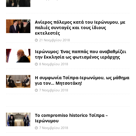
Ανίερος πόλεμος κατά του Ιερώνυμου, με
παλιές συνταγές και τους ίδιους
εκτελεστές
21 Νοεμβρίου 2018
Ιερώνυμος: Ένας παππάς που αναβαθμίζει
την Εκκλησία ως φωτισμένος ιεράρχης
8 Νοεμβρίου 2018
Η συμφωνία Τσίπρα-Ιερωνύμου, ως μάθημα
για τον… Μητσοτάκη!
7 Νοεμβρίου 2018
To compromisο historicο Τσίπρα –
Ιερώνυμου
7 Νοεμβρίου 2018