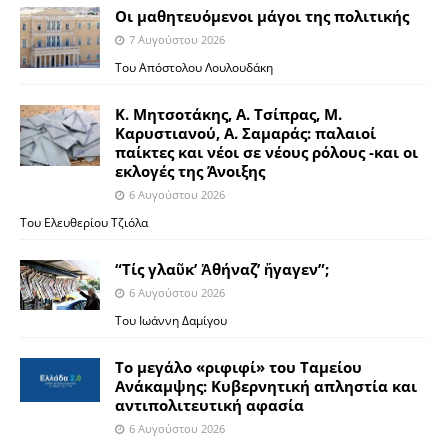
Οι μαθητευόμενοι μάγοι της πολιτικής
7 Αυγούστου 2026
Του Απόστολου Λουλουδάκη
Κ. Μητσοτάκης, Α. Τσίπρας, Μ.
Καρυστιανού, Α. Σαμαράς: παλαιοί
παίκτες και νέοι σε νέους ρόλους -και οι
εκλογές της Άνοιξης
6 Αυγούστου 2026
Του Ελευθερίου Τζιόλα
“Τίς γλαῦκ’ Ἀθήναζ’ ἤγαγεν”;
6 Αυγούστου 2026
Του Ιωάννη Δαμίγου
Το μεγάλο «ριφιφί» του Ταμείου
Ανάκαμψης: Κυβερνητική απληστία και
αντιπολιτευτική αφασία
6 Αυγούστου 2026