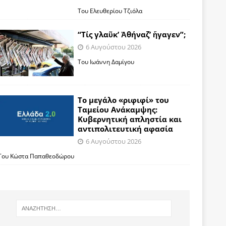
Του Ελευθερίου Τζιόλα
“Τίς γλαῦκ’ Ἀθήναζ’ ἤγαγεν”;
6 Αυγούστου 2026
Του Ιωάννη Δαμίγου
Το μεγάλο «ριφιφί» του
Ταμείου Ανάκαμψης:
Κυβερνητική απληστία και
αντιπολιτευτική αφασία
6 Αυγούστου 2026
Του Κώστα Παπαθεοδώρου