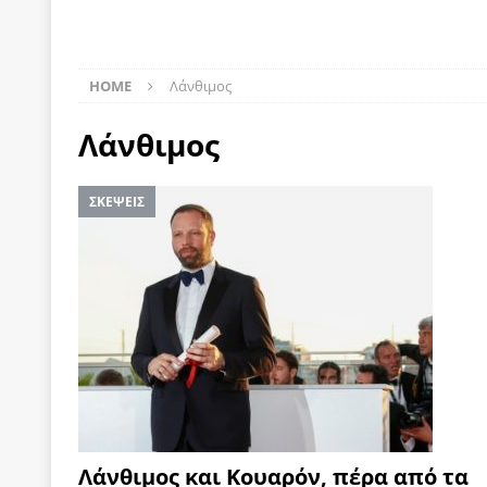
[ 22 Μαΐου 2020 ]
Μακάριος Λαζαρίδης: Έργο!
Π
[ 7 Αυγούστου 2026 ]
Μετά την επίσκεψη Γκουτέ
HOME
Λάνθιμος
[ 7 Αυγούστου 2026 ]
Ο Τιμωρός Αντώνης Σαμαράς
Λάνθιμος
ΠΡΟΕΚΤΑΣΕΙΣ
[ 7 Αυγούστου 2026 ]
Αθανάσιος Πλεύρης: Μαζέμ
ΣΚΕΨΕΙΣ
[ 7 Αυγούστου 2026 ]
Οι μαθητευόμενοι μάγοι της
[ 6 Αυγούστου 2026 ]
Κ. Μητσοτάκης, Α. Τσίπρας, 
-και οι εκλογές της Άνοιξης
ΑΠΟΨΕΙΣ
[ 6 Αυγούστου 2026 ]
“Τίς γλαῦκ’ Ἀθήναζ’ ἤγαγεν”;
[ 6 Αυγούστου 2026 ]
Το μεγάλο «ριφιφί» του Ταμ
ΑΠΟΨΕΙΣ
[ 6 Αυγούστου 2026 ]
22 πρώην στελέχη της «Ελπ
Λάνθιμος και Κουαρόν, πέρα από τα
ελάχιστα πρόσωπα, με λογικές “αυλών”, μηχανισ