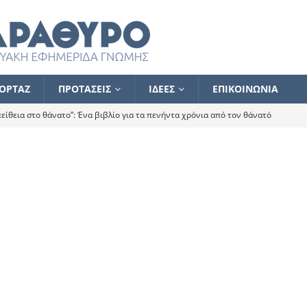
ΟΡΤΑΖ
ΠΡΟΤΑΣΕΙΣ
ΙΔΕΕΣ
ΕΠΙΚΟΙΝΩΝΙΑ
ίθεια στο θάνατο”: Ένα βιβλίο για τα πενήντα χρόνια από τον θάνατό
α το ποιος κοροϊδεύει ποιον Αλέξη
ΑΝΑΓΝΩΣΕΙΣ
 ισχυρίστηκα ότι δεν υπάρχει παρακολούθηση και κέντρο το οποίο
τεί θερμά όσους σπεύδουν να το ενισχύσουν – Συνεχίζουμε
FLASH
ίας θα κινηθεί στην αντίθετη κατεύθυνση
ΑΝΑΓΝΩΣΕΙΣ
ΠΡΟΣΩΠΟΓΡΑΦΙΕΣ
ίλημμα των εκλογών
ΑΝΑΓΝΩΣΕΙΣ