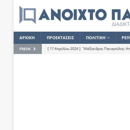
ΑΡΧΙΚΗ
ΠΡΟΕΚΤΑΣΕΙΣ
ΠΟΛΙΤΙΚΗ
ΡΕΠ
[ 17 Απριλίου 2026 ]
“Αλέξανδρος Παναγούλης: Απε
FRESH
του
ΕΠΙΛΟΓΕΣ
[ 17 Φεβρουαρίου 2026 ]
Απορίες και η απορία γι
[ 7 Νοεμβρίου 2022 ]
Kυρ. Μητσοτάκης: “Ουδέποτε
χειρίζεται το λογισμικό Predator”
ΡΕΠΟΡΤΑΖ
[ 21 Ιουλίου 2021 ]
Το Ανοιχτό Παράθυρο ευχαρισ
[ 15 Σεπτεμβρίου 2020 ]
Το εκκρεμές της οικονομ
[ 14 Ιουλίου 2020 ]
Κ. Καραμανλής: Κασσάνδρα
[ 4 Ιουλίου 2020 ]
Το σκληρό φθινόπωρο και το δ