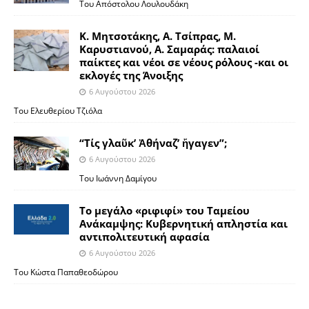
Του Απόστολου Λουλουδάκη
Κ. Μητσοτάκης, Α. Τσίπρας, Μ.
Καρυστιανού, Α. Σαμαράς: παλαιοί
παίκτες και νέοι σε νέους ρόλους -και οι
εκλογές της Άνοιξης
6 Αυγούστου 2026
Του Ελευθερίου Τζιόλα
“Τίς γλαῦκ’ Ἀθήναζ’ ἤγαγεν”;
6 Αυγούστου 2026
Του Ιωάννη Δαμίγου
Το μεγάλο «ριφιφί» του Ταμείου
Ανάκαμψης: Κυβερνητική απληστία και
αντιπολιτευτική αφασία
6 Αυγούστου 2026
Του Κώστα Παπαθεοδώρου