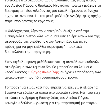
Το είδαμε στο σκάνδαλο των υποκλοπών. Ως εισαγγελέας
του Αρείου Πάγου, ο θρυλικός Ντογιάκος πρώτα τεμάχισε τη
δικογραφία – δυσκολεύοντας μια εύκολη έρευνα: οι ένοχοι
είχαν κατονομαστεί – και μετά φοβέριζε Ανεξάρτητες αρχές,
παρεμποδίζοντας το έργο τους…
Η διάδοχός του, λίγο πριν ασκηθούν διώξεις από την
Εισαγγελία Πρωτοδικών, «αναβάθμισε τη έρευνα» – δια της
μεταφοράς της υπόθεσης στον Άρειο πάγο και με το
πρόσχημα να μην επέλθει παραγραφή, πρακτικά
διευκολύνει την παραγραφή.
Στην οφθαλμοφανή μεθόδευση για τη συγκάλυψη ευθυνών
στο έγκλημα των Τεμπών δεν θα μπορούσε να λείψει ο
νεοσύλλεκτος
Γιώργος Φλωρίδης
: ανήγγειλε παράταση των
ανακρίσεων – που ήδη συμπληρώνουν χρόνο.
Το πρόσχημα είναι κάτι που έπρεπε να έχει γίνει εξ αρχής:
έρευνα για εύφλεκτα υλικά στο μοιραίο τρένο. Ήδη του είχε
στρώσει τον δρόμο η Εισαγγελέας του Αρείου Πάγου,
Γεωργία Αδειλίνη – γνωστή για την παραπομπή μαρτύρων