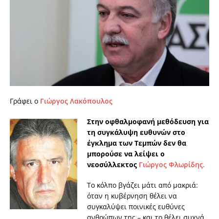
Γράφει ο
Γιώργος Λακόπουλος
Στην οφθαλμοφανή μεθόδευση για
τη συγκάλυψη ευθυνών στο
έγκλημα των Τεμπών δεν θα
μπορούσε να λείψει ο
νεοσύλλεκτος
Γιώργος Φλωρίδης.
Το κόλπο βγάζει μάτι από μακριά:
όταν η κυβέρνηση θέλει να
συγκαλύψει ποινικές ευθύνες
ανθρώπων της – και το θέλει συχνά