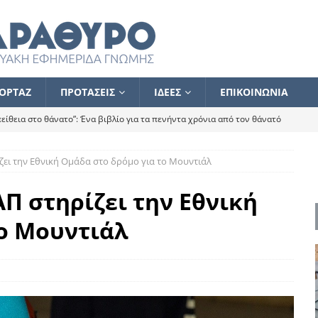
ΟΡΤΑΖ
ΠΡΟΤΑΣΕΙΣ
ΙΔΕΕΣ
ΕΠΙΚΟΙΝΩΝΙΑ
ίθεια στο θάνατο”: Ένα βιβλίο για τα πενήντα χρόνια από τον θάνατό
ζει την Εθνική Ομάδα στο δρόμο για το Μουντιάλ
α το ποιος κοροϊδεύει ποιον Αλέξη
ΑΝΑΓΝΩΣΕΙΣ
 ισχυρίστηκα ότι δεν υπάρχει παρακολούθηση και κέντρο το οποίο
Π στηρίζει την Εθνική
το Μουντιάλ
τεί θερμά όσους σπεύδουν να το ενισχύσουν – Συνεχίζουμε
FLASH
ίας θα κινηθεί στην αντίθετη κατεύθυνση
ΑΝΑΓΝΩΣΕΙΣ
ΠΡΟΣΩΠΟΓΡΑΦΙΕΣ
ίλημμα των εκλογών
ΑΝΑΓΝΩΣΕΙΣ