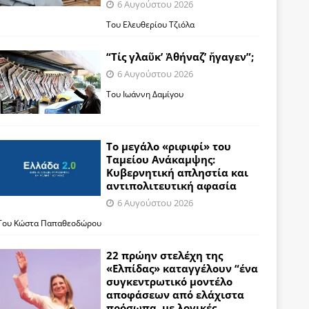
6 Αυγούστου 2026
Του Ελευθερίου Τζιόλα
“Τίς γλαῦκ’ Ἀθήναζ’ ἤγαγεν”;
6 Αυγούστου 2026
Του Ιωάννη Δαμίγου
Το μεγάλο «ριφιφί» του
Ταμείου Ανάκαμψης:
Κυβερνητική απληστία και
αντιπολιτευτική αφασία
6 Αυγούστου 2026
Του Κώστα Παπαθεοδώρου
22 πρώην στελέχη της
«Ελπίδας» καταγγέλουν “ένα
συγκεντρωτικό μοντέλο
αποφάσεων από ελάχιστα
πρόσωπα, με λογικές