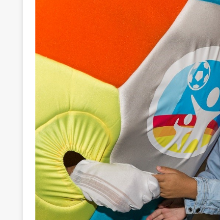
[ 22 Μαΐου 2020 ]
Μακάριος Λαζαρίδης: Έργο!
Π
[ 6 Αυγούστου 2026 ]
Κ. Μητσοτάκης, Α. Τσίπρας, 
-και οι εκλογές της Άνοιξης
ΑΠΟΨΕΙΣ
[ 6 Αυγούστου 2026 ]
“Τίς γλαῦκ’ Ἀθήναζ’ ἤγαγεν”;
[ 6 Αυγούστου 2026 ]
Το μεγάλο «ριφιφί» του Ταμ
ΑΠΟΨΕΙΣ
[ 6 Αυγούστου 2026 ]
22 πρώην στελέχη της «Ελπ
ελάχιστα πρόσωπα, με λογικές “αυλών”, μηχανισ
[ 6 Αυγούστου 2026 ]
Δόμνα Μιχαηλίδου: Αξιοπρ
[ 6 Αυγούστου 2026 ]
Η δημοκρατία της διαχείρισ
[ 5 Αυγούστου 2026 ]
Κυριάκος Μητσοτάκης: Αναλ
[ 4 Αυγούστου 2026 ]
Θα ανήκεις όπου ανήκει το 
[ 4 Αυγούστου 2026 ]
Η γενεαλογία του φασισμού