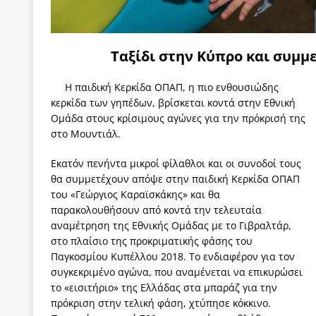
ΠΑΡΕΜΒΑΣΕΙΣ
[ 4 Αυγούστου 2026 ]
Εφημερίδα «Εστία»: Όταν η 
Ταξίδι στην Κύπρο και συμμ
[ 4 Αυγούστου 2026 ]
Η συμφωνία πυρηνικής συν
[ 4 Αυγούστου 2026 ]
Τα γεγονότα της Τηλλυρίας 
Η παιδική Κερκίδα ΟΠΑΠ, η πιο ενθουσιώδης
κερκίδα των γηπέδων, βρίσκεται κοντά στην Εθνική
[ 4 Αυγούστου 2026 ]
Tηλεοπτικοί “Mega-Fiers”…
Ομάδα στους κρίσιμους αγώνες για την πρόκρισή της
στο Μουντιάλ.
[ 4 Αυγούστου 2026 ]
Κώστας Τσουκαλάς: Αντιπολ
[ 4 Αυγούστου 2026 ]
Ο Ιωάννης Μεταξάς και η 4
Εκατόν πενήντα μικροί φίλαθλοι και οι συνοδοί τους
θα συμμετέχουν απόψε στην παιδική Κερκίδα ΟΠΑΠ
δικτάτορας
ΕΠΙΛΟΓΕΣ
του «Γεώργιος Καραϊσκάκης» και θα
παρακολουθήσουν από κοντά την τελευταία
αναμέτρηση της Εθνικής Ομάδας με το Γιβραλτάρ,
στο πλαίσιο της προκριματικής φάσης του
Παγκοσμίου Κυπέλλου 2018. Το ενδιαφέρον για τον
συγκεκριμένο αγώνα, που αναμένεται να επικυρώσει
το «εισιτήριο» της Ελλάδας στα μπαράζ για την
πρόκριση στην τελική φάση, χτύπησε κόκκινο.