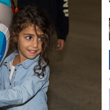
ΡΟΣΩΠΟΓΡΑΦΙΕΣ
Μ. Καρυστιανού, Α. Σαμαράς: παλαιοί παίκτες και νέοι σε νέους ρόλους
ΑΠΟΨΕΙΣ
είου Ανάκαμψης: Κυβερνητική απληστία και αντιπολιτευτική αφασία
ίδας» καταγγέλουν “ένα συγκεντρωτικό μοντέλο αποφάσεων από
μών και παρασκηνιακών ανταγωνισμών”
ΣΚΕΨΕΙΣ
έπεια
ΠΡΟΒΟΛΕΣ
ης τελειώνει
ΠΑΡΕΜΒΑΣΕΙΣ
γησίες
ΠΡΟΒΟΛΕΣ
νερό
ΑΝΑΓΝΩΣΕΙΣ
: από τον Αντιδιαφωτισμό στον ψηφιακό Κοινωνικό Δαρβινισμό