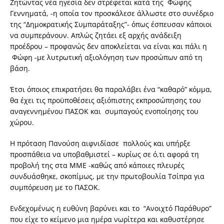
Ζητώντας νέα ηγεσία δεν στρέφεται κατά της Φώφης
Γεννηματά, -η οποία τον προσκάλεσε άλλωστε στο συνέδριο
της “Δημοκρατικής Συμπαράταξης”- όπως έσπευσαν κάποιοι
να συμπεράνουν. Απλώς ζητάει εξ αρχής ανάδειξη
προέδρου – προφανώς δεν αποκλείεται να είναι και πάλι η
Φώφη -με λυτρωτική αξιολόγηση των προσώπων από τη
βάση.
Έτσι όποιος επικρατήσει θα παραλάβει ένα “καθαρό” κόμμα,
θα έχει τις προϋποθέσεις αξιόπιστης εκπροσώπησης του
αναγεννημένου ΠΑΣΟΚ και συμπαγούς ενοποίησης του
χώρου.
Η πρόταση Πανούση αιφνιδίασε πολλούς και υπήρξε
προσπάθεια να υποβαθμιστεί – κυρίως σε ό,τι αφορά τη
προβολή της στα ΜΜΕ -καθώς από κάποιες πλευρές
συνδυάσθηκε, σκοπίμως, με την πρωτοβουλία Τσίπρα για
συμπόρευση με το ΠΑΣΟΚ.
Ενδεχομένως η ευθύνη βαρύνει και το “Ανοιχτό Παράθυρο”
που είχε το κείμενο μια ημέρα νωρίτερα και καθυστέρησε