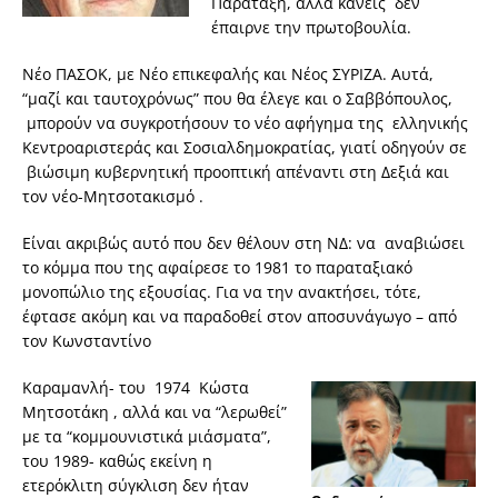
Παράταξη, αλλά κανείς δεν
έπαιρνε την πρωτοβουλία.
Νέο ΠΑΣΟΚ, με Νέο επικεφαλής και Νέος ΣΥΡΙΖΑ. Αυτά,
“μαζί και ταυτοχρόνως” που θα έλεγε και ο Σαββόπουλος,
μπορούν να συγκροτήσουν το νέο αφήγημα της ελληνικής
Κεντροαριστεράς και Σοσιαλδημοκρατίας, γιατί οδηγούν σε
βιώσιμη κυβερνητική προοπτική απέναντι στη Δεξιά και
τον νέο-Μητσοτακισμό .
Είναι ακριβώς αυτό που δεν θέλουν στη ΝΔ: να αναβιώσει
το κόμμα που της αφαίρεσε το 1981 το παραταξιακό
μονοπώλιο της εξουσίας. Για να την ανακτήσει, τότε,
έφτασε ακόμη και να παραδοθεί στον αποσυνάγωγο – από
τον Κωνσταντίνο
Καραμανλή- του 1974 Κώστα
Μητσοτάκη , αλλά και να “λερωθεί”
με τα “κομμουνιστικά μιάσματα”,
του 1989- καθώς εκείνη η
ετερόκλιτη σύγκλιση δεν ήταν