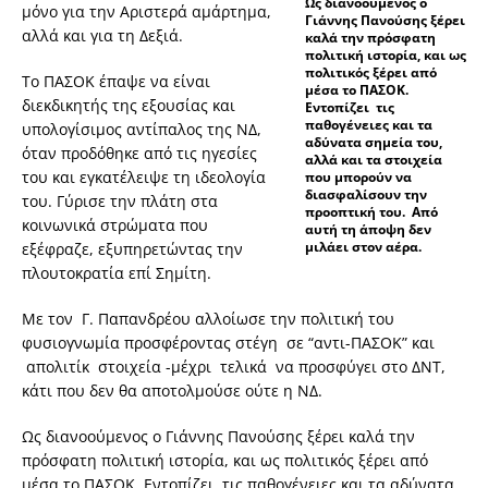
Ως διανοούμενος ο
μόνο για την Αριστερά αμάρτημα,
Γιάννης Πανούσης ξέρει
αλλά και για τη Δεξιά.
καλά την πρόσφατη
πολιτική ιστορία, και ως
πολιτικός ξέρει από
Το ΠΑΣΟΚ έπαψε να είναι
μέσα το ΠΑΣΟΚ.
διεκδικητής της εξουσίας και
Εντοπίζει τις
παθογένειες και τα
υπολογίσιμος αντίπαλος της ΝΔ,
αδύνατα σημεία του,
όταν προδόθηκε από τις ηγεσίες
αλλά και τα στοιχεία
του και εγκατέλειψε τη ιδεολογία
που μπορούν να
διασφαλίσουν την
του. Γύρισε την πλάτη στα
προοπτική του. Από
κοινωνικά στρώματα που
αυτή τη άποψη δεν
μιλάει στον αέρα.
εξέφραζε, εξυπηρετώντας την
πλουτοκρατία επί Σημίτη.
Με τον Γ. Παπανδρέου αλλοίωσε την πολιτική του
φυσιογνωμία προσφέροντας στέγη σε “αντι-ΠΑΣΟΚ” και
απολιτίκ στοιχεία -μέχρι τελικά να προσφύγει στο ΔΝΤ,
κάτι που δεν θα αποτολμούσε ούτε η ΝΔ.
Ως διανοούμενος ο Γιάννης Πανούσης ξέρει καλά την
πρόσφατη πολιτική ιστορία, και ως πολιτικός ξέρει από
μέσα το ΠΑΣΟΚ. Εντοπίζει τις παθογένειες και τα αδύνατα