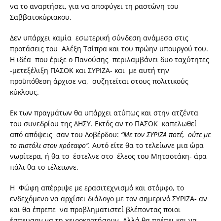
να το αναρτήσει, για να αποφύγει τη ραστώνη του
Σαββατοκύριακου.
Δεν υπάρχει καμία εσωτερική σύνδεση ανάμεσα στις
προτάσεις του Αλέξη Τσίπρα και του πρώην υπουργού του.
Η ιδέα που έριξε ο Πανούσης περιλαμβάνει δυο ταχύτητες
-μετεξέλιξη ΠΑΣΟΚ και ΣΥΡΙΖΑ- και με αυτή την
προϋπόθεση άρχισε να, συζητείται στους πολιτικούς
κύκλους.
Εκ των πραγμάτων θα υπάρχει ατύπως και στην ατζέντα
του συνεδρίου της ΔΗΣΥ. Εκτός αν το ΠΑΣΟΚ καπελωθεί
από απόψεις σαν του Λοβέρδου:
“Με τον ΣΥΡΙΖΑ ποτέ, ούτε με
το πιστόλι στον κρόταφο”.
Αυτό είτε θα το τελείωνε μια ώρα
νωρίτερα, ή θα το έστελνε στο έλεος του Μητσοτάκη- άρα
πάλι θα το τέλειωνε.
Η Φώφη απέρριψε με ερασιτεχνισμό και στόμφο, το
ενδεχόμενο να αρχίσει διάλογο με τον σημερινό ΣΥΡΙΖΑ- αν
και θα έπρεπε να προβληματιστεί βλέποντας ποιοι
έσπευσαν να τη χειροκροτήσουν. Αλλά θα πρέπει και να