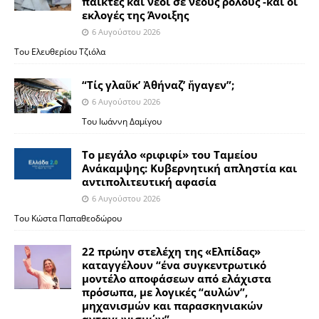
παίκτες και νέοι σε νέους ρόλους -και οι
εκλογές της Άνοιξης
6 Αυγούστου 2026
Του Ελευθερίου Τζιόλα
“Τίς γλαῦκ’ Ἀθήναζ’ ἤγαγεν”;
6 Αυγούστου 2026
Του Ιωάννη Δαμίγου
Το μεγάλο «ριφιφί» του Ταμείου
Ανάκαμψης: Κυβερνητική απληστία και
αντιπολιτευτική αφασία
6 Αυγούστου 2026
Του Κώστα Παπαθεοδώρου
22 πρώην στελέχη της «Ελπίδας»
καταγγέλουν “ένα συγκεντρωτικό
μοντέλο αποφάσεων από ελάχιστα
πρόσωπα, με λογικές “αυλών”,
μηχανισμών και παρασκηνιακών