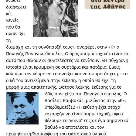
ενώσει
διαφορετι
κές
γενιές,
που θα
αναδείξει
τη
διαμάχη και τη συνύπαρξή τους», αναφέρει στην «Κ» ο
Παναγής Παναγιωτόπουλος. Ο όρος «συμμετοχική» είναι και
αυτό που θέλουν οι συντελεστές να τονίσουν. «Η σύγχρονη
Ιστορία είναι κρυμμένη σε συρτάρια και πατάρια. Εμείς
καλούμε τον κόσμο να τα ανοίξει και να συμμετάσχει με τα
δικά του αντικείμενα στην έκθεση, η οποία θα έχει τη
μορφή μιας απαιτητικής, ωστόσο λαϊκής, έκθεσης για το
’80», συνεχίζει ο κ.
Παναγιωτόπουλος. Ο
Βασίλης Βαμβακάς, μιλώντας στην «Κ»,
υπερθεματίζει: «Η έκθεση έχει στόχο
καταρχήν να είναι συμμετοχική, αφού
θέλουμε το “κοινό” της σε ένα σημαντικό
βαθμό να αποτελέσει και τον
προμηθευτή/διαμορφωτή του εκθεσιακού υλικού.