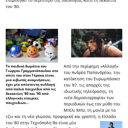
επιμεληθεί το περίπτερο της ιδεολογίας κατά τη δεκαετία
του ’80.
Από την περίφημη «Αλλαγή»
Το παιδικό δωμάτιο του
Γιώργου Γραμματόπουλου στο
του Ανδρέα Παπανδρέου, την
σπίτι του στον Γέρακα είναι
κατάκτηση του Ευρωμπάσκετ
μια κιβωτός αναμνήσεων,
έχει μία απίστευτη συλλογή
του ’87, τις απαρχές της
από παλιά παιχνίδια από τις
ιδιωτικής τηλεόρασης, τη
δεκαετίες ’80 και ’90 από
«νέα δημοσιογραφία» των
ελληνικές εταιρίες
παιχνιδιών…
περιοδικών έως τον μύθο του
Μπίλι Μπο, τη μανία με τα
τζιν και τη νέα γλώσσα, προφορική και γραπτή, η Ελλάδα
του ’80 στην
Τεχνόπολη θα είναι μία