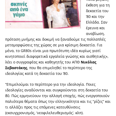
έκθεση για τη
δεκαετία του
’80 και την
Ελλάδα. Σαν
έρευνα και
αναβίωση,
πρόταση μνήμης και δοκιμή να ξαναδούμε τις πολλαπλές
μεταμορφώσεις της χώρας σε μια κρίσιμη δεκαετία. Για
μένα, το GR80s είναι μια πρωτότυπη ιδέα κυρίως γιατί
κινητοποιεί διαφορετικά εργαλεία γνώσης και αισθητικής»,
λέει ο συγγραφέας και καθηγητής του ΑΠΘ
Νικόλας
Σεβαστάκης
, που θα επιμεληθεί το περίπτερο της
ιδεολογίας κατά τη δεκαετία του ’80.
“Επιμελούμαι το περίπτερο για την ιδεολογία. Ποιες
ιδεολογίες αναδύονται και συγκρούονται στη δεκαετία του
΄80. Πώς ερμηνεύουν την αλλαγή εποχής, πώς ενεργοποιούν
παλιότερα θέματα όπως την ελληνικότητα και τις ”ρίζες” και
τι αλλάζει προς τις επόμενες κατευθύνσεις
(εκσυγχρονισμός, ‘νεοφιλελευθερισμός’, κλπ).