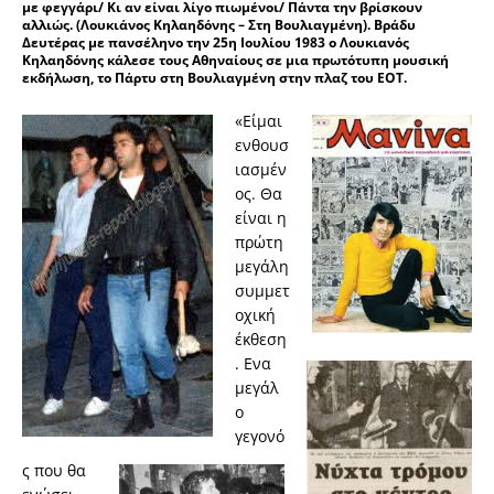
με φεγγάρι/ Κι αν είναι λίγο πιωμένοι/ Πάντα την βρίσκουν
αλλιώς. (Λουκιάνος Κηλαηδόνης – Στη Βουλιαγμένη). Βράδυ
Δευτέρας με πανσέληνο την 25η Ιουλίου 1983 ο Λουκιανός
Κηλαηδόνης κάλεσε τους Αθηναίους σε μια πρωτότυπη μουσική
εκδήλωση, το Πάρτυ στη Βουλιαγμένη στην πλαζ του ΕΟΤ.
«Είμαι
ενθουσ
ιασμέν
ος. Θα
είναι η
πρώτη
μεγάλη
συμμετ
οχική
έκθεση
. Ενα
μεγάλ
ο
γεγονό
ς που θα