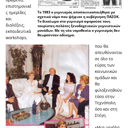
επιστημονικέ
Το 1983 ο γυμνισμός αποποινικοποιήθηκε με
ς ημερίδες
σχετικό νόμο που ψήφισε η κυβέρνηση ΠΑΣΟΚ.
και
Το δικαίωμα στο γυμνισμό αφορούσε τους
διαλέξεις,
τουρίστες-πελάτες ξενοδοχειακών γυμνιστικών
μονάδων. Με τη νέα νομοθεσία ο γυμνισμός δεν
εκπαιδευτικά
θεωρούνταν αδίκημα.
workshops,
που θα
απευθύνονται
σε όλο το
εύρος των
κοινωνικών
ομάδων και
θα
φιλοξενηθούν
τόσο στην
Τεχνόπολη
όσο και στη
Στέγη.
«Μια μεγάλη