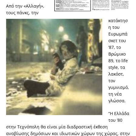
Από την «Αλλαγή»,
τους πάνκς, την
κατάκτησ
η του
Ευρωμπά
σκετ του
’87, το
Βρώμικο
89, το life
style, τα
λακόστ,
τον
γυμνισμό,
τη νέα
γλώσσα.
“Η Ελλάδα
του ’80
στην Τεχνόπολη θα είναι μία διαδραστική έκθεση
αναβίωσης δημόσιων και ιδιωτικών χώρων της χώρας, στην