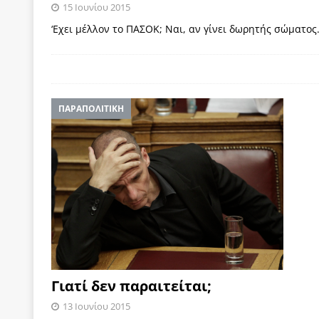
15 Ιουνίου 2015
των δύο κομμάτων και όχι Ανδρουλάκη -Τσίπρα.
‘Eχει μέλλον το ΠΑΣΟΚ; Nαι, αν γίνει δωρητής σώματος
[ 3 Αυγούστου 2026 ]
Η τραγωδία της δημοκρατική
μπορούν να φέρουν την αλλαγή
ΠΡΟΕΚΤΑΣΕΙΣ
[ 3 Αυγούστου 2026 ]
Γιατί λιγοστεύουν «τα χρόνι
ΠΑΡΑΠΟΛΙΤΙΚΗ
εμβληματικό «Πολίτη Κέιν»
ΠΑΡΕΜΒΑΣΕΙΣ
[ 3 Αυγούστου 2026 ]
Το Νομικό DNA του Υπερταμ
[ 3 Αυγούστου 2026 ]
Το γάλλιο και η γεωπολιτική
[ 3 Αυγούστου 2026 ]
«Εδοξάσθη κρυπτομένη και 
ΠΑΡΕΜΒΑΣΕΙΣ
Γιατί δεν παραιτείται;
13 Ιουνίου 2015