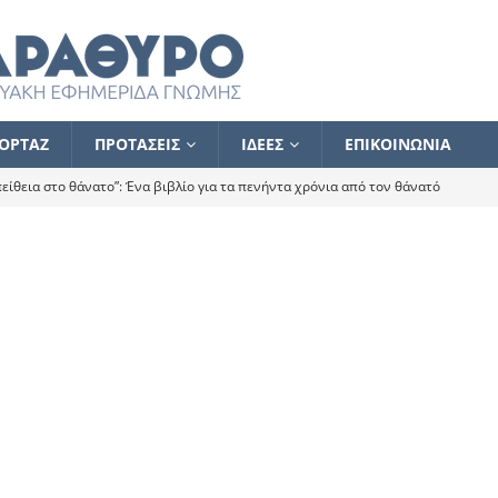
ΟΡΤΑΖ
ΠΡΟΤΑΣΕΙΣ
ΙΔΕΕΣ
ΕΠΙΚΟΙΝΩΝΙΑ
ίθεια στο θάνατο”: Ένα βιβλίο για τα πενήντα χρόνια από τον θάνατό
α το ποιος κοροϊδεύει ποιον Αλέξη
ΑΝΑΓΝΩΣΕΙΣ
 ισχυρίστηκα ότι δεν υπάρχει παρακολούθηση και κέντρο το οποίο
τεί θερμά όσους σπεύδουν να το ενισχύσουν – Συνεχίζουμε
FLASH
ίας θα κινηθεί στην αντίθετη κατεύθυνση
ΑΝΑΓΝΩΣΕΙΣ
ΠΡΟΣΩΠΟΓΡΑΦΙΕΣ
ίλημμα των εκλογών
ΑΝΑΓΝΩΣΕΙΣ