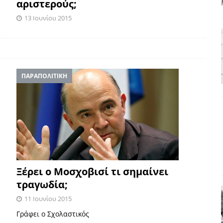
αριστερούς;
ΑΠΟΨΕΙΣ
13 Ιουνίου 2015
.
ς παράταξης: Ο λαός θέλει, αλλά τα κόμματα της αντιπολίτευσης δεν
α της αθωότητας;» Το «αίνιγμα»και η «λύση» του μέσα από τον
ΠΑΡΑΠΟΛΙΤΙΚΗ
είου και οι Ρήτρες του ESM
ΑΠΟΨΕΙΣ
 ισχύς για την Ελλάδα
ΑΠΟΨΕΙΣ
εγελοιοποιήθη εμφανιζόμενη»: Το άδοξο βήμα της Μ. Καρυστιανού
Ξέρει ο Μοσχοβισί τι σημαίνει
τραγωδία;
11 Ιουνίου 2015
Γράφει ο Σχολαστικός