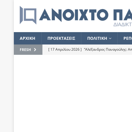
ΑΡΧΙΚΗ
ΠΡΟΕΚΤΑΣΕΙΣ
ΠΟΛΙΤΙΚΗ
ΡΕΠ
[ 17 Απριλίου 2026 ]
“Αλέξανδρος Παναγούλης: Απε
FRESH
του
ΕΠΙΛΟΓΕΣ
[ 17 Φεβρουαρίου 2026 ]
Απορίες και η απορία γι
[ 7 Νοεμβρίου 2022 ]
Kυρ. Μητσοτάκης: “Ουδέποτε
χειρίζεται το λογισμικό Predator”
ΡΕΠΟΡΤΑΖ
[ 21 Ιουλίου 2021 ]
Το Ανοιχτό Παράθυρο ευχαρισ
[ 15 Σεπτεμβρίου 2020 ]
Το εκκρεμές της οικονομ
[ 14 Ιουλίου 2020 ]
Κ. Καραμανλής: Κασσάνδρα
[ 4 Ιουλίου 2020 ]
Το σκληρό φθινόπωρο και το δ