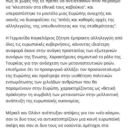
πως οι χώρες της ΕΕ πρέπει να αντισταθούν στον πειρασμό
να “κλειστούν στα εθνικά τους καβούκια”, και
υπερασπίστηκε το μοντέλο μιας Ευρώπης ανοιχτής και
ικανής να διασφαλίσει τις “απλές και καθαρές αρχές της
αλληλεγγύης, της υπευθυνότητας και της σταθερότητας”.
Η Γερμανίδα Καγκελάριος ζήτησε έμπρακτη αλληλεγγύη από
όλες τις ευρωπαϊκές κυβερνήσεις, κάνοντας ιδιαίτερη
αναφορά έκανε στην ανάγκη προστασίας των εξωτερικών
συνόρων της Ένωσης. Χαρακτήρισες σημαντικό το ρόλο της
Τουρκίας για την ανάσχεση των μεταναστευτικών ροών,
επισήμανε ότι το προσφυγικό αλλάζει τον προσανατολισμό
της Ευρώπης και προέτρεψε στην υιοθέτηση πολιτικών
ενσωμάτωσης των χιλιάδων ανθρώπων που θα
παραμείνουν στην Ευρώπη, χαρακτηρίζοντας ως «θετική
πρόκληση» τη συμβολή των μεταναστών στην μελλοντική
ανάπτυξη της ευρωπαϊκής οικονομίας.
Μέρκελ και Ολάντ ανέπτυξαν απόψεις για τον «νέο κόσμο»,
σαν οι δυο τους να αντικατοπτρίζουν μια κοινή ευρωπαϊκή
σκέψη και σαν οι δυο τους να νοούνται αμέτοχοι στα