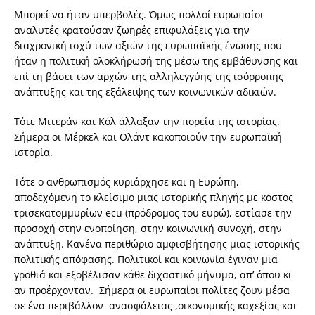
Μπορεί να ήταν υπερβολές. Όμως πολλοί ευρωπαίοι
αναλυτές κρατούσαν ζωηρές επιφυλάξεις για την
διαχρονική ισχύ των αξιών της ευρωπαϊκής ένωσης που
ήταν η πολιτική ολοκλήρωσή της μέσω της εμβάθυνσης και
επί τη βάσει των αρχών της αλληλεγγύης της ισόρροπης
ανάπτυξης και της εξάλειψης των κοινωνικών αδικιών.
Τότε Μιτεράν και Κόλ άλλαξαν την πορεία της ιστορίας.
Σήμερα οι Μέρκελ και Ολάντ κακοποιούν την ευρωπαϊκή
ιστορία.
Τότε ο ανθρωπισμός κυριάρχησε και η Ευρώπη,
αποδεχόμενη το κλείσιμο μιας ιστορικής πληγής με κόστος
τρισεκατομμυρίων ecu (πρόδρομος του ευρώ), εστίασε την
προσοχή στην ενοποίηση, στην κοινωνική συνοχή, στην
ανάπτυξη. Κανένα περιθώριο αμφισβήτησης μιας ιστορικής
πολιτικής απόφασης. Πολιτικοί και κοινωνία έγιναν μια
γροθιά και εξοβέλισαν κάθε διχαστικό μήνυμα, απ’ όπου κι
αν προέρχονταν. Σήμερα οι ευρωπαίοι πολίτες ζουν μέσα
σε ένα περιβάλλον ανασφάλειας ,οικονομικής καχεξίας και