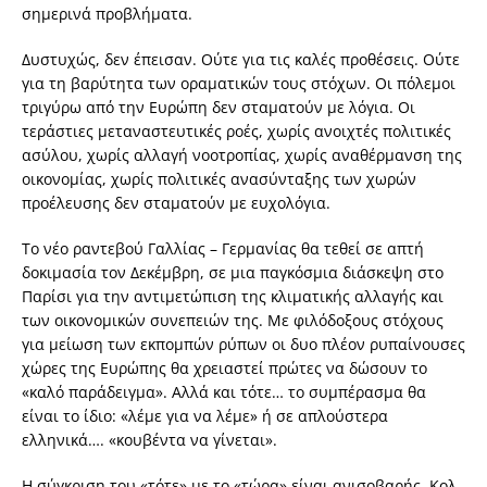
σημερινά προβλήματα.
Δυστυχώς, δεν έπεισαν. Ούτε για τις καλές προθέσεις. Ούτε
για τη βαρύτητα των οραματικών τους στόχων. Οι πόλεμοι
τριγύρω από την Ευρώπη δεν σταματούν με λόγια. Οι
τεράστιες μεταναστευτικές ροές, χωρίς ανοιχτές πολιτικές
ασύλου, χωρίς αλλαγή νοοτροπίας, χωρίς αναθέρμανση της
οικονομίας, χωρίς πολιτικές ανασύνταξης των χωρών
προέλευσης δεν σταματούν με ευχολόγια.
Το νέο ραντεβού Γαλλίας – Γερμανίας θα τεθεί σε απτή
δοκιμασία τον Δεκέμβρη, σε μια παγκόσμια διάσκεψη στο
Παρίσι για την αντιμετώπιση της κλιματικής αλλαγής και
των οικονομικών συνεπειών της. Με φιλόδοξους στόχους
για μείωση των εκπομπών ρύπων οι δυο πλέον ρυπαίνουσες
χώρες της Ευρώπης θα χρειαστεί πρώτες να δώσουν το
«καλό παράδειγμα». Αλλά και τότε… το συμπέρασμα θα
είναι το ίδιο: «λέμε για να λέμε» ή σε απλούστερα
ελληνικά…. «κουβέντα να γίνεται».
Η σύγκριση του «τότε» με το «τώρα» είναι ανισοβαρής. Κολ