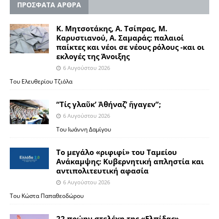
ΠΡΟΣΦΑΤΑ ΑΡΘΡΑ
Κ. Μητσοτάκης, Α. Τσίπρας, Μ.
Καρυστιανού, Α. Σαμαράς: παλαιοί
παίκτες και νέοι σε νέους ρόλους -και οι
εκλογές της Άνοιξης
6 Αυγούστου 2026
Του Ελευθερίου Τζιόλα
“Τίς γλαῦκ’ Ἀθήναζ’ ἤγαγεν”;
6 Αυγούστου 2026
Του Ιωάννη Δαμίγου
Το μεγάλο «ριφιφί» του Ταμείου
Ανάκαμψης: Κυβερνητική απληστία και
αντιπολιτευτική αφασία
6 Αυγούστου 2026
Του Κώστα Παπαθεοδώρου
22 πρώην στελέχη της «Ελπίδας»