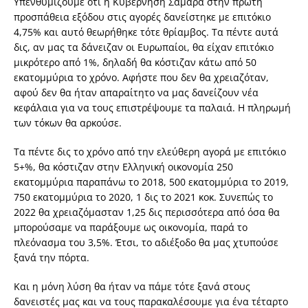
Υπενθυμίζουμε ότι η Κυβέρνηση Σαμαρά στην πρώτη
προσπάθεια εξόδου στις αγορές δανείστηκε με επιτόκιο
4,75% και αυτό θεωρήθηκε τότε θρίαμβος. Τα πέντε αυτά
δις, αν μας τα δάνειζαν οι Ευρωπαίοι, θα είχαν επιτόκιο
μικρότερο από 1%, δηλαδή θα κόστιζαν κάτω από 50
εκατομμύρια το χρόνο. Αφήστε που δεν θα χρειαζόταν,
αφού δεν θα ήταν απαραίτητο να μας δανείζουν νέα
κεφάλαια για να τους επιστρέψουμε τα παλαιά. Η πληρωμή
των τόκων θα αρκούσε.
Τα πέντε δις το χρόνο από την ελεύθερη αγορά με επιτόκιο
5+%, θα κόστιζαν στην Ελληνική οικονομία 250
εκατομμύρια παραπάνω το 2018, 500 εκατομμύρια το 2019,
750 εκατομμύρια το 2020, 1 δις το 2021 κοκ. Συνεπώς το
2022 θα χρειαζόμασταν 1,25 δις περισσότερα από όσα θα
μπορούσαμε να παράξουμε ως οικονομία, παρά το
πλεόνασμα του 3,5%. Έτσι, το αδιέξοδο θα μας χτυπούσε
ξανά την πόρτα.
Και η μόνη λύση θα ήταν να πάμε τότε ξανά στους
δανειστές μας και να τους παρακαλέσουμε για ένα τέταρτο