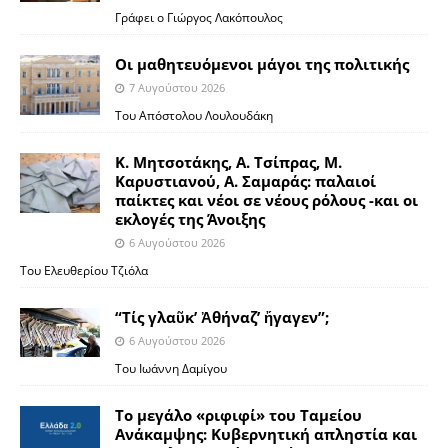
Γράφει ο Γιώργος Λακόπουλος
Οι μαθητευόμενοι μάγοι της πολιτικής
7 Αυγούστου 2026
Του Απόστολου Λουλουδάκη
Κ. Μητσοτάκης, Α. Τσίπρας, Μ.
Καρυστιανού, Α. Σαμαράς: παλαιοί
παίκτες και νέοι σε νέους ρόλους -και οι
εκλογές της Άνοιξης
6 Αυγούστου 2026
Του Ελευθερίου Τζιόλα
“Τίς γλαῦκ’ Ἀθήναζ’ ἤγαγεν”;
6 Αυγούστου 2026
Του Ιωάννη Δαμίγου
Το μεγάλο «ριφιφί» του Ταμείου
Ανάκαμψης: Κυβερνητική απληστία και