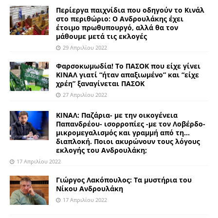
Περίεργα παιχνίδια που οδηγούν το Κινάλ
στο περιθώριο: Ο Ανδρουλάκης έχει
έτοιμο πρωθυπουργό, αλλά θα τον
μάθουμε μετά τις εκλογές
29 Απριλίου 2022
Φαρσοκωμωδία! Το ΠΑΣΟΚ που είχε γίνει
ΚΙΝΑΛ γιατί “ήταν απαξιωμένο” και “είχε
χρέη” ξαναγίνεται ΠΑΣΟΚ
27 Απριλίου 2022
ΚΙΝΑΛ: Παζάρια- με την οικογένεια
Παπανδρέου- ισορροπίες -με τον Λοβέρδο-
μικρομεγαλισμός και γραμμή από τη…
διαπλοκή. Ποιοι ακυρώνουν τους λόγους
εκλογής του Ανδρουλάκη;
17 Απριλίου 2022
Γιώργος Λακόπουλος: Τα μυστήρια του
Νίκου Ανδρουλάκη
17 Απριλίου 2022