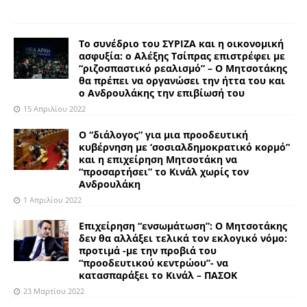
Το συνέδριο του ΣΥΡΙΖΑ και η οικονομική
ασφυξία: ο Αλέξης Τσίπρας επιστρέφει με
“ριζοσπαστικό ρεαλισμό” – Ο Μητσοτάκης
θα πρέπει να οργανώσει την ήττα του και
ο Ανδρουλάκης την επιβίωσή του
15 Απριλίου 2022
Ο “διάλογος” για μια προοδευτική
κυβέρνηση με ‘σοσιαλδημοκρατικό κορμό”
και η επιχείρηση Μητσοτάκη να
“προσαρτήσει” το Κινάλ χωρίς τον
Ανδρουλάκη
1 Απριλίου 2022
Επιχείρηση “ενσωμάτωση”: Ο Μητσοτάκης
δεν θα αλλάξει τελικά τον εκλογικό νόμο:
προτιμά -με την προβιά του
“προοδευτικού κεντρώου”- να
κατασπαράξει το Κινάλ – ΠΑΣΟΚ
23 Μαρτίου 2022